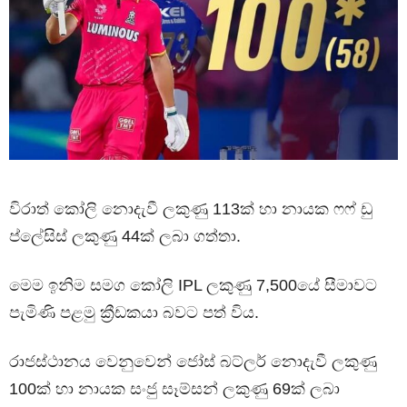
විරාත් කෝලි නොදැවී ලකුණු 113ක් හා නායක ෆෆ් ඩු
ප්ලේසිස් ලකුණු 44ක් ලබා ගත්තා.
මෙම ඉනිම සමග කෝලි IPL ලකුණු 7,500යේ සීමාවට
පැමිණි පළමු ක්‍රීඩකයා බවට පත් විය.
රාජස්ථානය වෙනුවෙන් ජෝස් බට්ලර් නොදැවී ලකුණු
100ක් හා නායක සංජු සෑම්සන් ලකුණු 69ක් ලබා