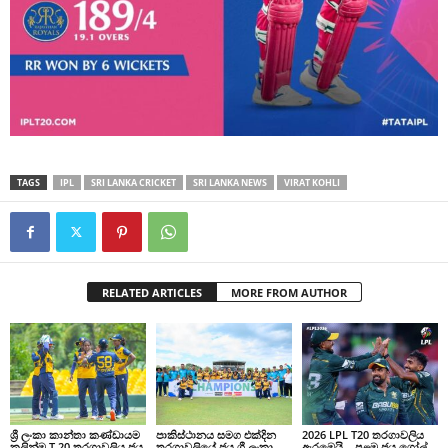
TAGS
IPL
SRI LANKA CRICKET
SRI LANKA NEWS
VIRAT KOHLI
RELATED ARTICLES
MORE FROM AUTHOR
ශ්‍රී ලංකා කාන්තා කණ්ඩායම
පාකිස්ථානය සමග එක්දින
2026 LPL T20 තරගාවලිය
කලින්ම T 20 තරගාවලිය ජය
තරගාවලියේ ජය ශ්‍රී ලංකා
ඇරඹෙයි – පළමු ජය ගෝල්