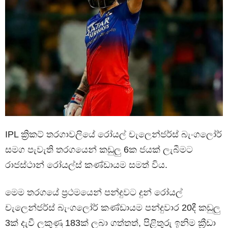
IPL ක්‍රිකට් තරගාවලියේ රෝයල් චැලෙන්ජර්ස් බැංගලෝර්
සමග පැවැති තරගයෙන් කඩුලු 6ක ජයක් ලැබීමට
රාජස්ථාන් රෝයල්ස් කණ්ඩායම සමත් විය.
මෙම තරගයේ ප්‍රථමයෙන් පන්දුවට දුන් රෝයල්
චැලෙන්ජර්ස් බැංගලෝර් කණ්ඩායම පන්දුවාර 20දී කඩුලු
3ක් දැවී ලකුණු 183ක් ලබා ගත්තත්, පිළිතුරු ඉනිම ක්‍රීඩා