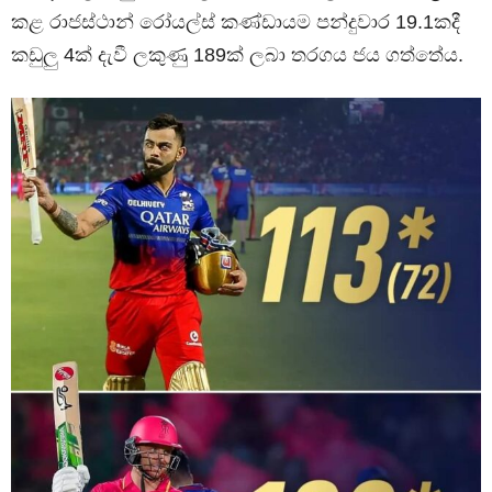
කළ රාජස්ථාන් රෝයල්ස් කණ්ඩායම පන්දුවාර 19.1කදී
කඩුලු 4ක් දැවී ලකුණු 189ක් ලබා තරගය ජය ගත්තේය.