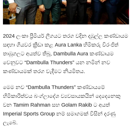
2024 ලංකා ප්‍රීමියර් ලීගයට තරග වදින දඹුල්ල කණ්ඩායම
සඳහා ගියවර ක්‍රීඩා කළ Aura Lanka හිමිකරු විරංජිත්
තාඹුගලට අයත්ව තිබූ, Dambulla Aura කණ්ඩායම
වෙනුවට “Dambulla Thunders” යන නමින් නව
කණ්ඩායමක් තරග වැදීමට නියමිතය.
මෙම නව “Dambulla Thunders” කණ්ඩායමේ
හිමිකාරිත්වය බංග්ලාදේශ ව්‍යවසායකයින් දෙදෙනෙකු
වන Tamim Rahman සහ Golam Rakib ට අයත්
Imperial Sports Group නම් සමාගමක් විසින් දරණු
ලැබේ.