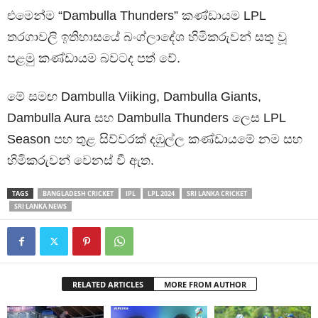
එමෙන්ම “Dambulla Thunders” කණ්ඩායම LPL
තරගාවලි ඉතිහාසයේ බංග්ලාදේශ හිමිකරුවන්‍ සතු වූ
පළමු කණ්ඩායම බවටද පත් වේ.
මේ සමඟ Dambulla Viiking, Dambulla Giants,
Dambulla Aura සහ Dambulla Thunders ලෙස LPL
Season පහ තුළ සිව්වරක් දඹුල්ල කණ්ඩායමේ නම සහ
හිමිකරුවන් වෙනස් වී ඇත.
TAGS
BANGLADESH CRICKET
IPL
LPL 2024
SRI LANKA CRICKET
SRI LANKA NEWS
RELATED ARTICLES
MORE FROM AUTHOR