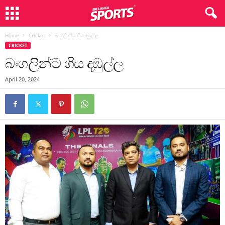
Home
Cricket
බංගලින්ට ගිය දඹුල්ල
CRICKET
බංගලින්ට ගිය දඹුල්ල
April 20, 2024