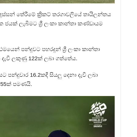
්සන් තේරීමේ ක්‍රිකට් තරගාවලියේ තායිලන්තය
ජයක් ලැබීමට ශ්‍රී ලංකා කාන්තා කණ්ඩායම
රථමයෙන් පන්දුවට පහරදුන් ශ්‍රී ලංකා කාන්තා
් දැවී ලකුණු 122ක් ලබා ගත්තේය.
තයට පන්දුවාර 16.2කදී සියලු දෙනා දැවී ලබා
 55ක් පමණයි.