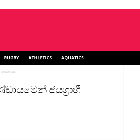
RUGBY
ATHLETICS
AQUATICS
හී ආරම්භයක්
ණ්ඩායමෙන් ජයග්‍රාහී