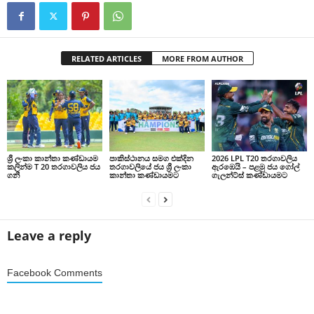
RELATED ARTICLES
MORE FROM AUTHOR
ශ්‍රී ලංකා කාන්තා කණ්ඩායම
පාකිස්ථානය සමග එක්දින
2026 LPL T20 තරගාවලිය
කලින්ම T 20 තරගාවලිය ජය
තරගාවලියේ ජය ශ්‍රී ලංකා
ඇරඹෙයි – පළමු ජය ගෝල්
ගනී
කාන්තා කණ්ඩායමට
ගැලන්ට්ස් කණ්ඩායමට
Leave a reply
Facebook Comments