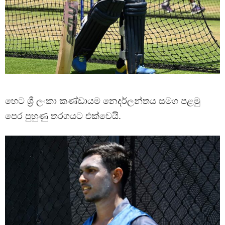
හෙට ශ්‍රී ලංකා කණ්ඩායම නෙදර්ලන්තය සමග පළමු
පෙර පුහුණු තරගයට එක්වෙයි.