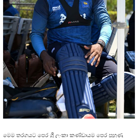
මෙම තරගයට පෙර ශ්‍රී ලංකා කණ්ඩායම පෙර පුහුණු