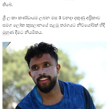
තිබේ.
ශ්‍රී ලංකා කණ්ඩායම ලබන මස 3 වනදා දකුණු අප්‍රිකාව
සමග ලෝක කුසලානයේ පළමු තරගයට නිව්යෝර්ක් හිදී
මුහුණ දීමට නියමිතය.