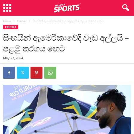
Home
Cricket
සිංහයින් ඇමෙරිකාවේදී වැඩ අල්ලයි – පළමු තරගය හෙට
CRICKET
සිංහයින් ඇමෙරිකාවේදී වැඩ අල්ලයි –
පළමු තරගය හෙට
May 27, 2024