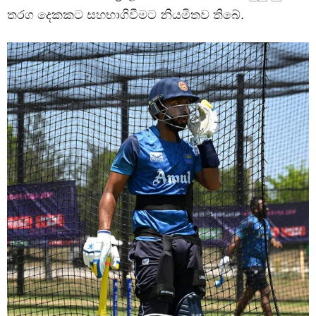
තරග දෙකකට සහභාගිවීමට නියමිතව තිබේ.