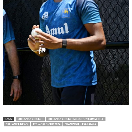
TAGS
SRI LANKA CRICKET
SRI LANKA CRICKET SELECTION COMMITTEE
SRI LANKA NEWS
T20 WORLD CUP 2024
WANINDU HASARANGA