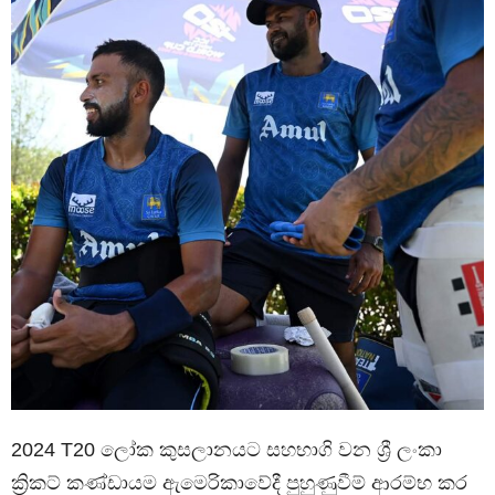
2024 T20 ලෝක කුසලානයට සහභාගි වන ශ්‍රී ලංකා
ක්‍රිකට් කණ්ඩායම ඇමෙරිකාවේදී පුහුණුවීම් ආරම්භ කර