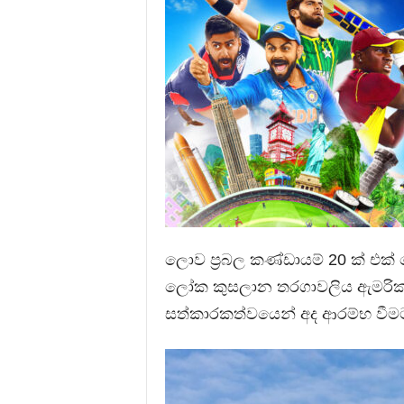
ලොව ප්‍රබල කණ්ඩායම් 20 ක් එක
ලෝක කුසලාන තරගාවලිය ඇමරිකා
සත්කාරකත්වයෙන් අද ආරම්භ වීමට