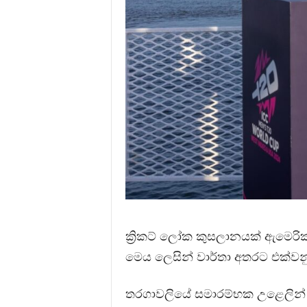
ක්‍රිකට් ලෝක කුසලානයක් ඇමෙරි
මෙය ලෙසින් වාර්තා අතරට එක්වන
තරගාවලියේ සමාරම්භක උළෙලින්