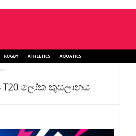
RUGBY
ATHLETICS
AQUATICS
ලානය
4 T20 ලෝක කුසලානය