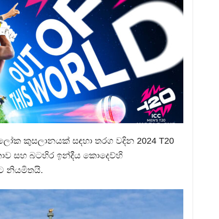
් ලෝක කුසලානයක් සඳහා තරග වදින 2024 T20
ව සහ බටහිර ඉන්දීය කොදෙව්හි
 නියමිතයි.