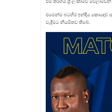
එම තරගය ශ්‍රී ලංකාවේ වේලාවෙන්
එමෙන්ම බටහිර ඉන්දීය කොදෙව් සහ
වැදීමට නියමිතව තිබේ.