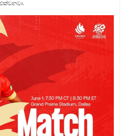
එක්වනවා.