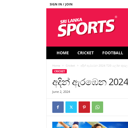
SIGN IN / JOIN
S
r
i
L
a
n
k
HOME
CRICKET
FOOTBALL
a
S
Home
Cricket
අදින් ඇරඹෙන 2024 T20 ලෝක කුස
p
CRICKET
o
අදින් ඇරඹෙන 202
r
t
s
June 2, 2024