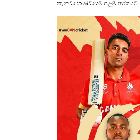
කැනඩා කණ්ඩායම පළමු තරගයට 