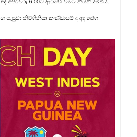
 අද පෙරවරු 6.00ට ආරම්භ වීමට නියනියමිතය.
 පැපුවා නිව්ගිනියා කණ්ඩායම් ද අද තරග