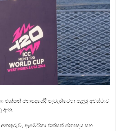
කා එක්සත් ජනපදයේදී පැවැත්වෙන පළමු අවස්ථාව
ු ඇත.
 අනතුරුව, ඇමෙරිකා එක්සත් ජනපදය සහ