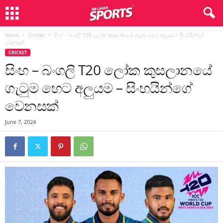
Home
Cricket
සිංහ – බංගලි T20 ලෝක කුසලානයේ ගැටුම හෙට අලුයම – සිංහයින්ගේ
වෙනසක්
CRICKET
සිංහ – බංගලි T20 ලෝක කුසලානයේ
ගැටුම හෙට අලුයම – සිංහයින්ගේ
වෙනසක්
June 7, 2024