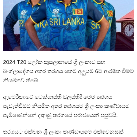
2024 T20 ලෝක කුසලානයේ ශ්‍රී ලංකාව සහ
බංග්ලාදේශය අතර තරගය හෙට අලුයම 6ට ආරම්භ වීමට
නියමිතව තිබේ.
ඇමෙරිකාවේ ටෙක්සාස්හි ඩලස්හිදී මෙම තරගය
පැවැත්වීමට නියමිත අතර තරගයට ශ්‍රී ලංකා කණ්ඩායම
පැමිණෙන්නේ දකුණු තරගයේ පරාජයෙන් පසුවයි.
තරගයට එක්වන ශ්‍රී ලංකා කණ්ඩායමේ එක්වෙනසක්