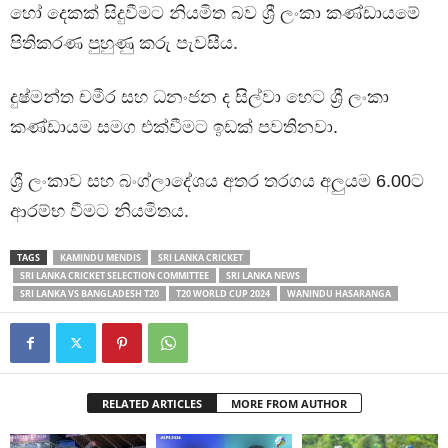
හෝ දෙකක් සිදුවීමට නියමිත බව ශ්‍රී ලංකා කණ්ඩායමේ
පිතිකරණ පුහුණු කරු පැවසීය.
දුෂ්මන්ත චමීර සහ ධනංජන ද සිල්වා හෙට ශ්‍රී ලංකා
කණ්ඩායම සමග එක්වීමට ඉඩක් පවතිනවා.
ශ්‍රී ලංකාව සහ බංග්ලාදේශය අතර තරගය අලුයම 6.00ට
ආරම්භ වීමට නියමිතය.
TAGS
KAMINDU MENDIS
SRI LANKA CRICKET
SRI LANKA CRICKET SELECTION COMMITTEE
SRI LANKA NEWS
SRI LANKA VS BANGLADESH T20
T20 WORLD CUP 2024
WANINDU HASARANGA
RELATED ARTICLES
MORE FROM AUTHOR