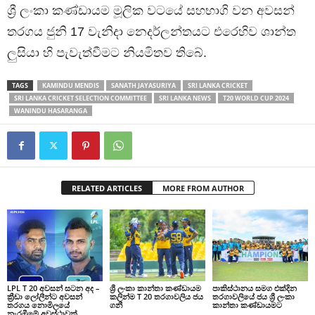
ශ්‍රී ලංකා කණ්ඩායම මූලික වටයේ සහභාගි වන අවසන්
තරගය ජුනි 17 වැනිදා නෙදර්ලන්තයට එරෙහිව ශාන්ත
ලුසියා හි පැවැත්වීමට නියමිතව තිබේ.
TAGS
KAMINDU MENDIS
SANATH JAYASURIYA
SRI LANKA CRICKET
SRI LANKA CRICKET SELECTION COMMITTEE
SRI LANKA NEWS
T20 WORLD CUP 2024
WANINDU HASARANGA
RELATED ARTICLES
MORE FROM AUTHOR
LPL T 20 අවසන් සටන අද –
ශ්‍රී ලංකා කාන්තා කණ්ඩායම
පාකිස්ථානය සමග එක්දින
ක්‍රීඩා ලෝලීන්ට අවසන්
කලින්ම T 20 තරගාවලිය ජය
තරගාවලියේ ජය ශ්‍රී ලංකා
තරගය නොමිලයේ
ගනී
කාන්තා කණ්ඩායමට
නැරඹීමේ අවස්ථාවක්