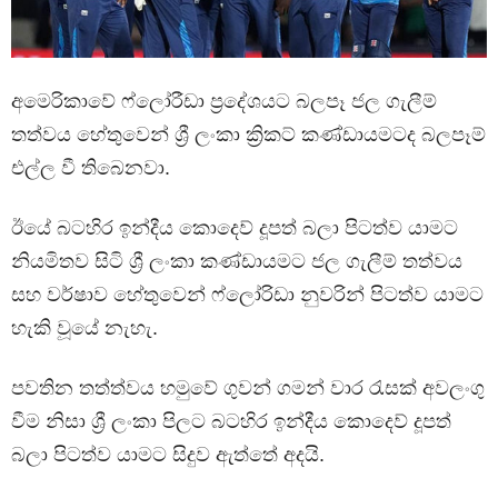
අමෙරිකාවේ ෆ්ලෝරීඩා ප්‍රදේශයට බලපෑ ජල ගැලීම්
තත්වය හේතුවෙන් ශ්‍රී ලංකා ක්‍රිකට් කණ්ඩායමටද බලපෑම්
එල්ල වී තිබෙනවා.
ඊයේ බටහිර ඉන්දීය කොදෙව් දූපත් බලා පිටත්ව යාමට
නියමිතව සිටි ශ්‍රී ලංකා කණ්ඩායමට ජල ගැලීම් තත්වය
සහ වර්ෂාව හේතුවෙන් ෆ්ලෝරිඩා නුවරින් පිටත්ව යාමට
හැකි වූයේ නැහැ.
පවතින තත්ත්වය හමුවේ ගුවන් ගමන් වාර රැසක් අවලංගු
වීම නිසා ශ්‍රී ලංකා පිලට බටහිර ඉන්දීය කොදෙව් දූපත්
බලා පිටත්ව යාමට සිදුව ඇත්තේ අදයි.