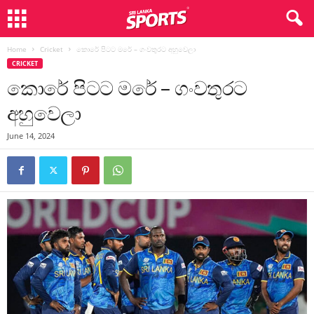
Home
Cricket
කොරේ පිටට මරේ – ගංවතුරට අහුවෙලා
CRICKET
කොරේ පිටට මරේ – ගංවතුරට
අහුවෙලා
June 14, 2024