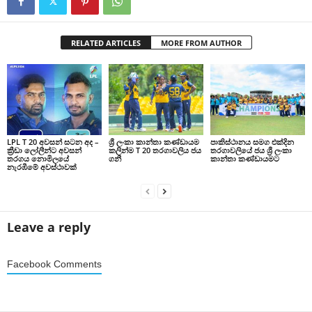
RELATED ARTICLES
MORE FROM AUTHOR
LPL T 20 අවසන් සටන අද –
ශ්‍රී ලංකා කාන්තා කණ්ඩායම
පාකිස්ථානය සමග එක්දින
ක්‍රීඩා ලෝලීන්ට අවසන්
කලින්ම T 20 තරගාවලිය ජය
තරගාවලියේ ජය ශ්‍රී ලංකා
තරගය නොමිලයේ
ගනී
කාන්තා කණ්ඩායමට
නැරඹීමේ අවස්ථාවක්
Leave a reply
Facebook Comments