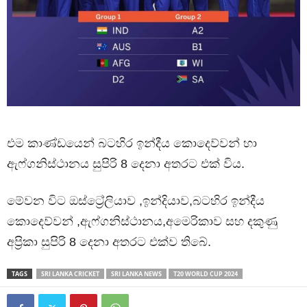
එම කාණ්ඩයෙන් බටහිර ඉන්දීය කොදෙව්වන් හා
ඇෆ්ගනිස්ථානය සුපිරි 8 දෙනා අතරට එක් විය.
මේවන විට ඔස්ට්‍රේලියාව ,ඉන්දියාව,බටහිර ඉන්දීය
කොදෙව්වන් ,ඇෆ්ගනිස්ථානය,අමෙරිකාව සහ දකුණු
අප්‍රිකා සුපිරි 8 දෙනා අතරට එක්ව තිබේ.
TAGS
SRI LANKA CRICKET
SRI LANKA NEWS
T20 WORLD CUP 2024