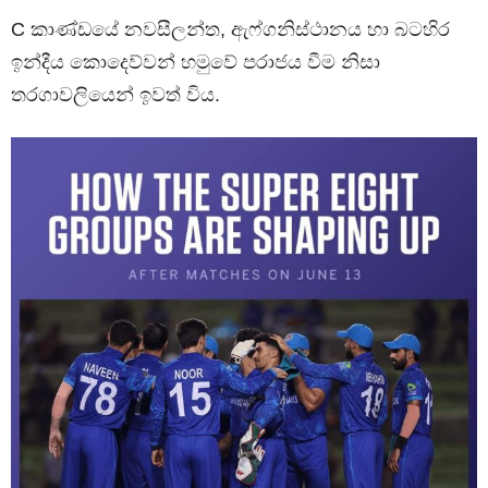
C කාණ්ඩයේ නවසීලන්ත, ඇෆ්ගනිස්ථානය හා බටහිර
ඉන්දීය කොදෙව්වන් හමුවේ පරාජය වීම නිසා
තරගාවලියෙන් ඉවත් විය.