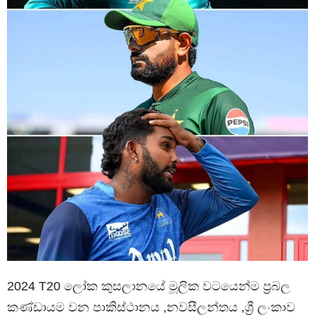
2024 T20 ලෝක කුසලානයේ මූලික වටයෙන්ම ප්‍රබල
කණ්ඩායම වන පාකිස්ථානය ,නවසීලන්තය ,ශ්‍රී ලංකාව