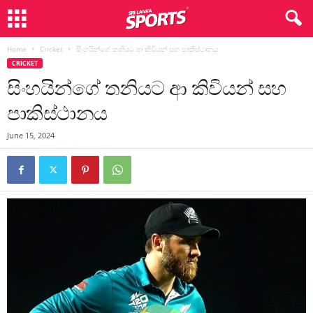
Home
Cricket
සිංහයින්ගේ තනියට ආ කිවියන් සහ පාකිස්ථානය
CRICKET
සිංහයින්ගේ තනියට ආ කිවියන් සහ
පාකිස්ථානය
June 15, 2024