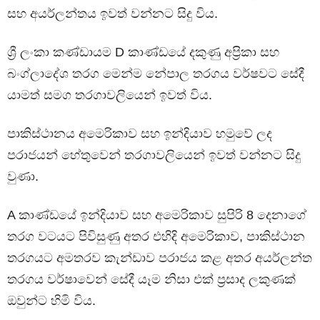
සහ අයර්ලන්තය ඉවත් වන්නට සිදු විය.
ශ්‍රී ලංකා කණ්ඩායම D කාණ්ඩයේ දකුණු අප්‍රිකා සහ
බංග්ලාදේශ තරග මෙන්ම නේපාල තරගය වර්ෂවට සේදී
යාමත් සමග තරගාවලියෙන් ඉවත් විය.
පාකිස්ථානය අමෙරිකාව සහ ඉන්දියාව හමුවේ ලද
පරාජයන් හේතුවෙන් තරගාවලියෙන් ඉවත් වන්නට සිදු
වුණා.
A කාණ්ඩයේ ඉන්දියාව සහ අමෙරිකාව සුපිරි 8 දෙනාගේ
තරග වටයට පිවිසුණු අතර එහිදි අමෙරිකාව, පාකිස්ථාන
තරගයට අමතරව කැන්ඩාව පරාජය කළ අතර අයර්ලන්ත
තරගය වර්ෂාවෙන් සේදී යෑම නිසා එක් ප්‍රසාද ලකුණක්
ඔවුන්ට හිමි විය.