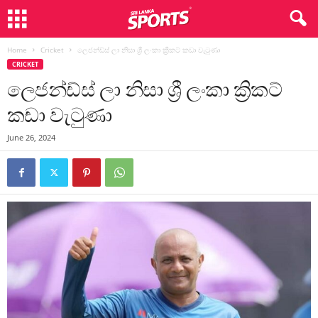
Home
Cricket
ලෙජන්ඩ්ස් ලා නිසා ශ්‍රී ලංකා ක්‍රිකට් කඩා වැටුණා
CRICKET
ලෙජන්ඩ්ස් ලා නිසා ශ්‍රී ලංකා ක්‍රිකට්
කඩා වැටුණා
June 26, 2024