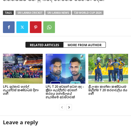
TAGS
SRI LANKA CRICKET
SRI LANKA NEWS
T20 WORLD CUP 2024
RELATED ARTICLES
MORE FROM AUTHOR
LPL ශූරතාව ගෝල්
LPL T 20 අවසන් සටන අද –
ශ්‍රී ලංකා කාන්තා කණ්ඩායම
ගැලන්ට්ස් කණ්ඩායම දිනා
ක්‍රීඩා ලෝලීන්ට අවසන්
කලින්ම T 20 තරගාවලිය ජය
ගනී
තරගය නොමිලයේ
ගනී
නැරඹීමේ අවස්ථාවක්
Leave a reply