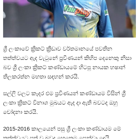
ශ්‍රී ලංකාවේ ක්‍රිකට් ක්‍රීඩාව වර්තමානයේ පවතින
තත්ත්වයට ඇද වැටුනේ ප‍්‍රවීණයන් කිහිප දෙනෙකු නිසා
බව ශ්‍රී ලංකා ක්‍රිකට් කණ්ඩායමේ හිටපු නායක හෂාන්
තිලකරත්න මහතා සඳහන් කරයි.
සල්ලි වලට කෑදර එම ප‍්‍රවීණයන් කණ්ඩායම විසින් ශ්‍රී
ලංකා ක්‍රිකට් විනාශ මුඛයට ඇද දා ඇති බවටද ඔහු
චෝදනා කරයි.
2015-2016 කාලයෙන් පසු ශ්‍රී ලංකා කණ්ඩායම මේ
තත්ත්වයට පත් වූ බවද හෙතෙම පෙන්වා දෙයි.