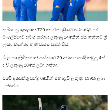
ආසියානු කුසලාන T20 කාන්තා ක්‍රිකට් තරගාවලියේ
මැලේසියාව සමග තරගය ලකුණු 144කින් ජය ගන්නට ශ්‍රී
ලංකා කාන්තා කණ්ඩායම සමත් විය.
ශ්‍රී ලංකා ක්‍රීඩිකාවන් පන්දුවාර 20 අවසානයේදී කඩුලු 4ක්
දැවී ලකුණු 184ක් ලබා ගත්තා.
චමරී අතපත්තු පන්දු 69කින් නොදැවී ලකුණු 119ක් ලබා
ගත්තේය.