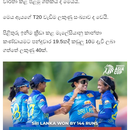
වාර්තා කළ පළමු ශතකය ද මෙයයි.
මෙය ඇයගේ T20 වැඩිම ලකුණු සංඛ්‍යාව ද වෙයි.
පිළිතුරු ඉනිම ක්‍රීඩා කළ මැලේසියානු කාන්තා
කණ්ඩායමට පන්දුවාර 19.5කදී කඩුලු 10ම දැවී ලබා
ගත්තේ ලකුණු 40ක්.