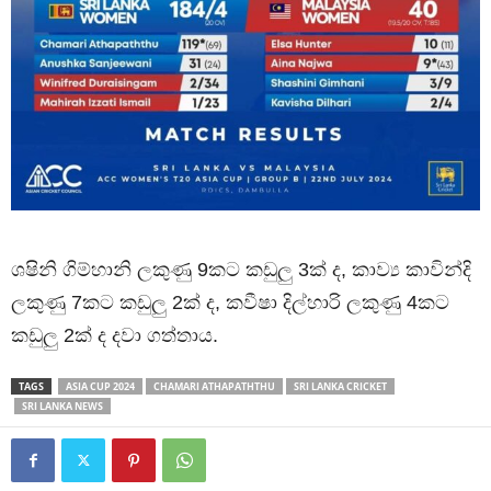
ශෂිනි ගිම්හානි ලකුණු 9කට කඩුලු 3ක් ද, කාව්‍ය කාවින්දි
ලකුණු 7කට කඩුලු 2ක් ද, කවීෂා දිල්හාරි ලකුණු 4කට
කඩුලු 2ක් ද දවා ගත්තාය.
TAGS
ASIA CUP 2024
CHAMARI ATHAPATHTHU
SRI LANKA CRICKET
SRI LANKA NEWS