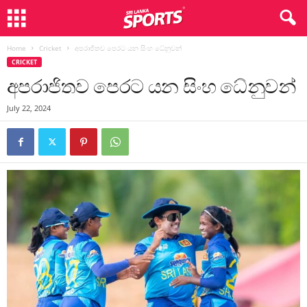
Home
Cricket
අපරාජිතව පෙරට යන සිංහ ධේනුවන්
CRICKET
අපරාජිතව පෙරට යන සිංහ ධේනුවන්
July 22, 2024