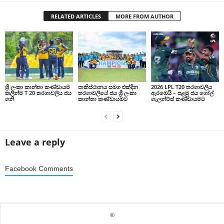
RELATED ARTICLES
MORE FROM AUTHOR
ශ්‍රී ලංකා කාන්තා කණ්ඩායම
පාකිස්ථානය සමග එක්දින
2026 LPL T20 තරගාවලිය
කලින්ම T 20 තරගාවලිය ජය
තරගාවලියේ ජය ශ්‍රී ලංකා
ඇරඹෙයි – පළමු ජය ගෝල්
ගනී
කාන්තා කණ්ඩායමට
ගැලන්ට්ස් කණ්ඩායමට
Leave a reply
Facebook Comments
©