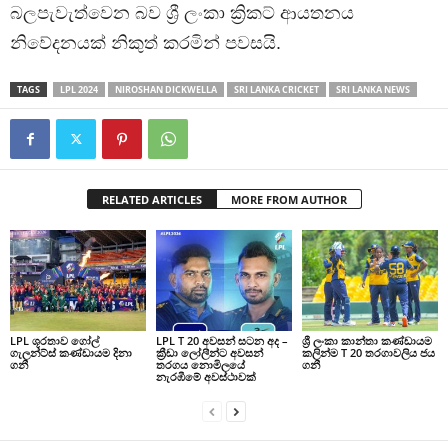
බලපැවැත්වෙන බව ශ්‍රී ලංකා ක්‍රිකට් ආයතනය
නිවේදනයක් නිකුත් කරමින් පවසයි.
TAGS
LPL 2024
NIROSHAN DICKWELLA
SRI LANKA CRICKET
SRI LANKA NEWS
RELATED ARTICLES
MORE FROM AUTHOR
LPL ශූරතාව ගෝල්
LPL T 20 අවසන් සටන අද –
ශ්‍රී ලංකා කාන්තා කණ්ඩායම
ගැලන්ට්ස් කණ්ඩායම දිනා
ක්‍රීඩා ලෝලීන්ට අවසන්
කලින්ම T 20 තරගාවලිය ජය
ගනී
තරගය නොමිලයේ
ගනී
නැරඹීමේ අවස්ථාවක්