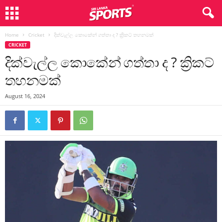
Home
Cricket
දික්වැල්ල කොකේන් ගත්තා ද ? ක්‍රිකට් තහනමක්
CRICKET
දික්වැල්ල කොකේන් ගත්තා ද ? ක්‍රිකට්
තහනමක්
August 16, 2024