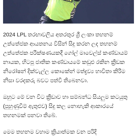
2024 LPL තරඟාවලිය අතරතුර ශ්‍රී ලංකා තහනම්
උත්තේජක ආයතනය විසින් සිදු කරන ලද තහනම්
උත්තේජක පරීක්ෂණයකදී ගෝල් මාවෙල්ස් කණ්ඩායම්
නායක, හිටපු ජාතික කණ්ඩායමේ කඩුළු රකින ක්‍රීඩක
නිරෝෂන් දික්වැල්ල කොකේන් මත්ද්‍රව්‍ය භාවිතා කිරීම
නිසා වරදකරු බවට පත්වී තිබෙනවා.
ඔහුට මේ වන විට ක්‍රීඩාව හා සම්බන්ධ සියලුම කටයුතු
(පුහුණුවීම් ඇතුළුව) සිදු කල නොහැකි ආකාරයේ
තහනමක් පනවා තිබේ.
මෙම තහනම වහාම ක්‍රියාත්මක වන පරිදි