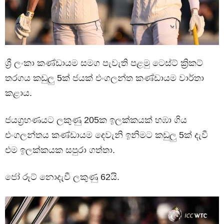
ශ්‍රී ලංකා කණ්ඩායම සමග පැවැති පළමු ටෙස්ට් ක්‍රිකට්
තරගය කඩුලු 5ක් ජයක් එංගලන්ත කණ්ඩායම වාර්තා
කළාය.
ජයග්‍රහණයට ලකුණු 205ක ඉලක්කයක් හඹා ගිය
එංගලන්තය කණ්ඩායම දෙවැනි ඉනිමට කඩුලු 5ක් දැවී
එම ඉලක්කයක සපුරා ගත්තා.
ජෝ රූට් නොදැවී ලකුණු 62යි.