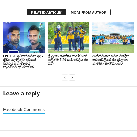
RELATED ARTICLES
MORE FROM AUTHOR
LPL T 20 අවසන් සටන අද –
ශ්‍රී ලංකා කාන්තා කණ්ඩායම
පාකිස්ථානය සමග එක්දින
ක්‍රීඩා ලෝලීන්ට අවසන්
කලින්ම T 20 තරගාවලිය ජය
තරගාවලියේ ජය ශ්‍රී ලංකා
තරගය නොමිලයේ
ගනී
කාන්තා කණ්ඩායමට
නැරඹීමේ අවස්ථාවක්
Leave a reply
Facebook Comments