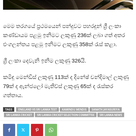
මෙම තරගයේ ප්‍රථමයෙන් පන්දුවට පහරදුන් ශ්‍රී ලංකා
කණ්ඩායම පළමු ඉනිමට ලකුණු 236ක් ලබා ගත් අතර
එංගලන්තය පළමු ඉනිමට ලකුණු 358ක් රැස් කළා.
ශ්‍රී ලංකා දෙවැනි ඉනිම ලකුණු 326යි.
කමිඳු මෙන්ඩිස් ලකුණු 113ක් ද දිනේෂ් චන්දිමාල් ලකුණු
79ක් ද ඇන්ජලෝ මැතිව්ස් ලකුණු 65ක් ද රැස්කර
ගත්තාය.
TAGS
ENGLAND VS SRI LANKA TEST
KAMINDU MENDIS
SANATH JAYASURIYA
SRI LANKA CRICKET
SRI LANKA CRICKET SELECTION COMMITTEE
SRI LANKA NEWS