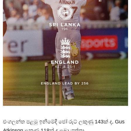
එංගලන්ත පළමු ඉනිමේදී ජෝ රූට් ලකුණු 143ක් ද, Gus
Atkinson ලකුණු 118ක් ද ලබා ගත්තා.