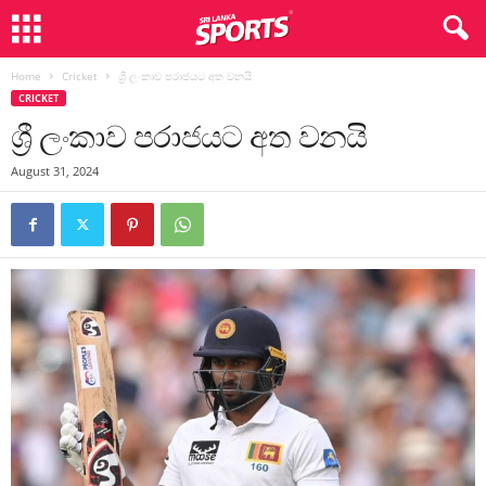
Home
Cricket
ශ්‍රී ලංකාව පරාජයට අත වනයි
CRICKET
ශ්‍රී ලංකාව පරාජයට අත වනයි
August 31, 2024