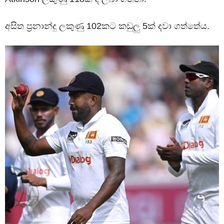
අසිත ප්‍රනාන්දු ලකුණු 102කට කඩුලු 5ක් දවා ගත්තේය.