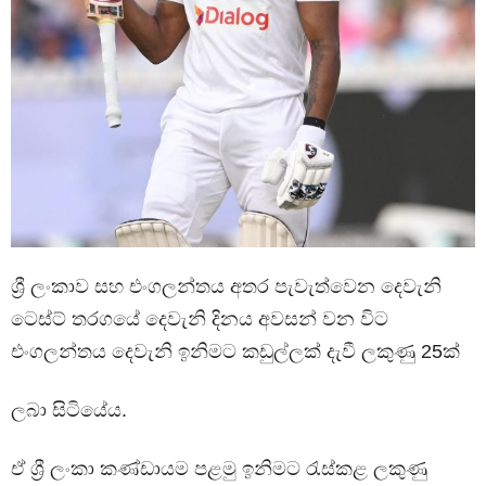
ශ්‍රී ලංකාව සහ එංගලන්තය අතර පැවැත්වෙන දෙවැනි
ටෙස්ට් තරගයේ දෙවැනි දිනය අවසන් වන විට
එංගලන්තය දෙවැනි ඉනිමට කඩුල්ලක් දැවී ලකුණු 25ක්
ලබා සිටියේය.
ඒ ශ්‍රී ලංකා කණ්ඩායම පළමු ඉනිමට රැස්කළ ලකුණු