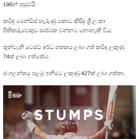
196න් පසුවයි.
කමිඳු මෙන්ඩිස් හැරුණු කොට කිසිදු ශ්‍රී ලංකා
පිතිකරුවෙකුට සාර්ථක වන්නට නොහැකි විය.
තුන්වැනි ටෙස්ට් අර්ධ ශතකය ලබා ගත් කමිඳු ලකුණු
74ක් ලබා ගත්තේය.
එංගලන්තය පළමු ඉනිමට ලකුණු 427ක් ලබා ගත්තා.