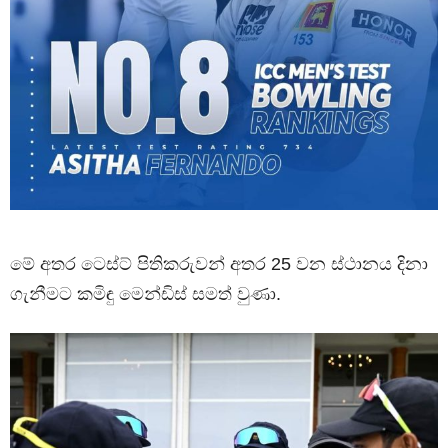
මේ අතර ටෙස්ට් පිතිකරුවන් අතර 25 වන ස්ථානය දිනා
ගැනීමට කමිඳු මෙන්ඩිස් සමත් වුණා.