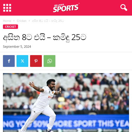
Home
Cricket
අසිත 8ට එයි – කමිඳු 25ට
CRICKET
අසිත 8ට එයි – කමිඳු 25ට
September 5, 2024