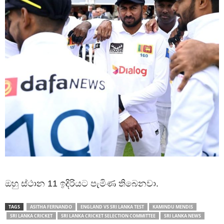
ඔහු ස්ථාන 11 ඉදිරියට පැමිණ තිබෙනවා.
TAGS
ASITHA FERNANDO
ENGLAND VS SRI LANKA TEST
KAMINDU MENDIS
SRI LANKA CRICKET
SRI LANKA CRICKET SELECTION COMMITTEE
SRI LANKA NEWS