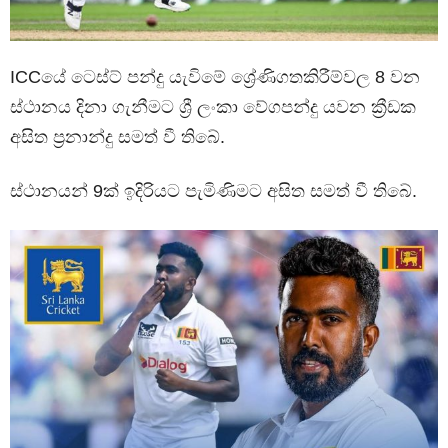
ICCයේ ටෙස්ට් පන්දු යැවිමේ ශ්‍රේණිගතකිරීම්වල 8 වන
ස්ථානය දිනා ගැනීමට ශ්‍රී ලංකා වේගපන්දු යවන ක්‍රීඩක
අසිත ප්‍රනාන්දු සමත් වී තිබේ.
ස්ථානයන් 9ක් ඉදිරියට පැමිණිමට අසිත සමත් වී තිබේ.