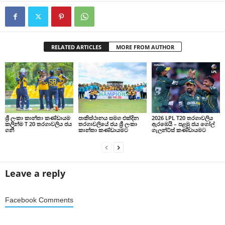
RELATED ARTICLES
MORE FROM AUTHOR
ශ්‍රී ලංකා කාන්තා කණ්ඩායම
පාකිස්ථානය සමග එක්දින
2026 LPL T20 තරගාවලිය
කලින්ම T 20 තරගාවලිය ජය
තරගාවලියේ ජය ශ්‍රී ලංකා
ඇරඹෙයි – පළමු ජය ගෝල්
ගනී
කාන්තා කණ්ඩායමට
ගැලන්ට්ස් කණ්ඩායමට
Leave a reply
Facebook Comments