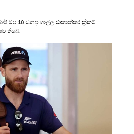
් මස 18 වනදා ගාල්ල ජාත්‍යන්තර ක්‍රිකට්
තව තිබේ.