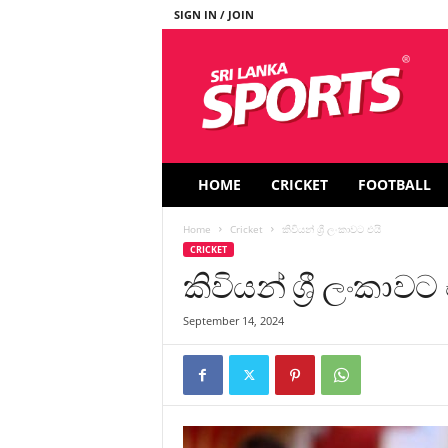
SIGN IN / JOIN
S
r
i
L
a
n
k
HOME
CRICKET
FOOTBALL
a
S
Home
Cricket
කිවියන් ශ්‍රී ලංකාවට එයි
p
CRICKET
o
කිවියන් ශ්‍රී ලංකාවට
r
t
s
September 14, 2024