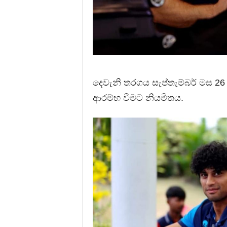
දෙවැනි තරගය සැප්තැම්බර් මස 26 වන
ආරම්භ වීමට නියමිතය.