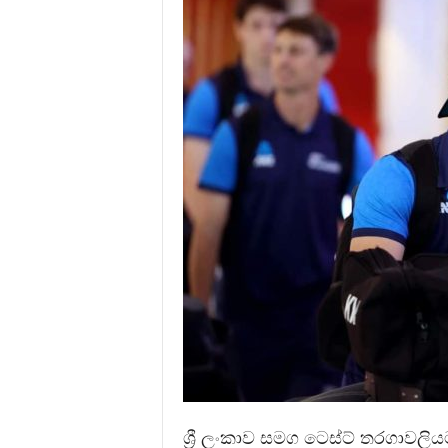
ශ්‍රී ලංකාව සමග ටෙස්ට් තරගාවලි