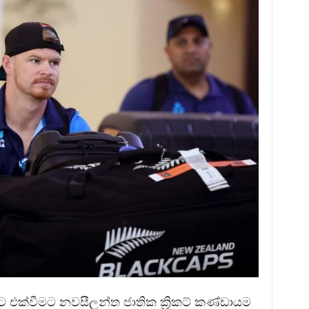
යට එක්වීමට නවසීලන්ත ජාතික ක්‍රිකට් කණ්ඩායම