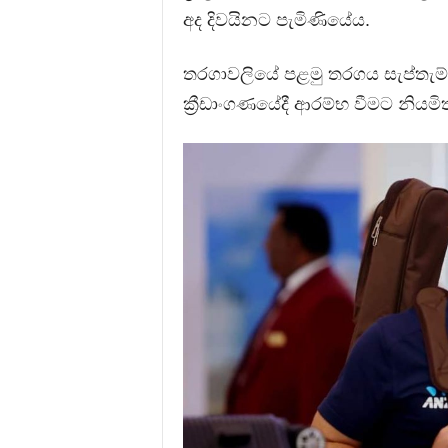
අද දිවයිනට පැමිණියේය.
තරගාවලියේ පළමු තරගය සැප්තැම්බර
ක්‍රීඩාංගණයේදී ආරම්භ වීමට නියමි