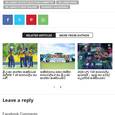
SRI LANKA CRICKET SELECTION COMMITTEE
SRI LANKA NEWS
SRI LANKA VS NEW ZEALAND
WANINDU HASARANGA
RELATED ARTICLES
MORE FROM AUTHOR
ශ්‍රී ලංකා කාන්තා කණ්ඩායම
පාකිස්ථානය සමග එක්දින
2026 LPL T20 තරගාවලිය
කලින්ම T 20 තරගාවලිය ජය
තරගාවලියේ ජය ශ්‍රී ලංකා
ඇරඹෙයි – පළමු ජය ගෝල්
ගනී
කාන්තා කණ්ඩායමට
ගැලන්ට්ස් කණ්ඩායමට
Leave a reply
Facebook Comments