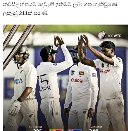
නවසීලන්තයට දෙවැනි ඉනිමට ලබා ගත හැකිවුණේ
ලකුණු 211ක් පමණි.