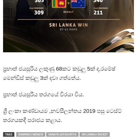
ප්‍රභාත් ජයසූරිය ලකුණු 68කට කඩුලු 5ක් ද,රමේෂ්
මෙන්ඩිස් කඩුලු 3ක් දවා ගත්තේය.
ප්‍රභාත් ජයසූරිය තරගයේ වීරයා විය.
ශ්‍රී ලංකා කණ්ඩායම ,නවසීලන්තය 2019 පසු ටෙස්ට්
තරගයකදී පරාජය කළාය.
TAGS
KAMINDU MENDIS
SANATH JAYASURIYA
SRI LANKA CRICKET