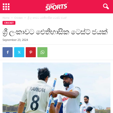
Home
Cricket
ශ්‍රී ලංකාවට ඓතිහාසික ටෙස්ට් ජයක්
CRICKET
ශ්‍රී ලංකාවට ඓතිහාසික ටෙස්ට් ජයක්
September 23, 2024