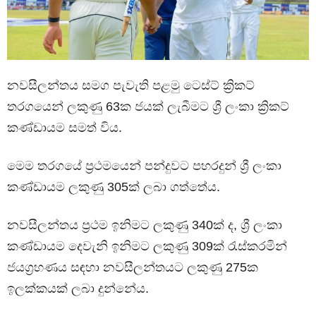
නවසීලන්තය සමග පැවැති පළමු ටෙස්ට් ක්‍රිකට්
තරගයෙන් ලකුණු 63ක ජයක් ලැබීමට ශ්‍රී ලංකා ක්‍රිකට්
කණ්ඩායම සමත් විය.
මෙම තරගයේ ප්‍රථමයෙන් පන්දුවට පහරදුන් ශ්‍රී ලංකා
කණ්ඩායම ලකුණු 305ක් ලබා ගත්තේය.
නවසීලන්තය ප්‍රථම ඉනිමට ලකුණු 340ක් ද, ශ්‍රී ලංකා
කණ්ඩායම දෙවැනි ඉනිමට ලකුණු 309ක් රැස්කරමින්
ජයග්‍රහණය සඳහා නවසීලන්තයට ලකුණු 275ක
ඉලක්කයක් ලබා දුන්නේය.