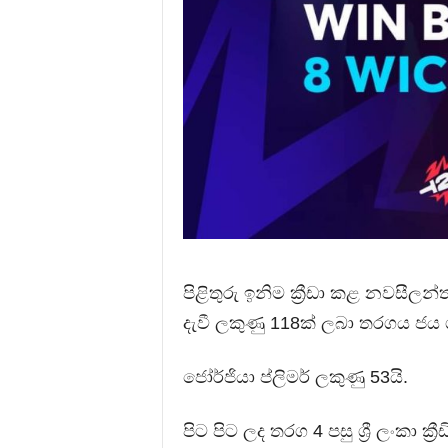
පිළිතුරු ඉනිම ක්‍රීඩා කළ නවසීලන
දැවී ලකුණු 118ක් ලබා තරගය ජය
ජෝර්ජියා ප්ලිමර් ලකුණු 53යි.
පිට පිට ලද තරග 4 පසු ශ්‍රී ලංකා