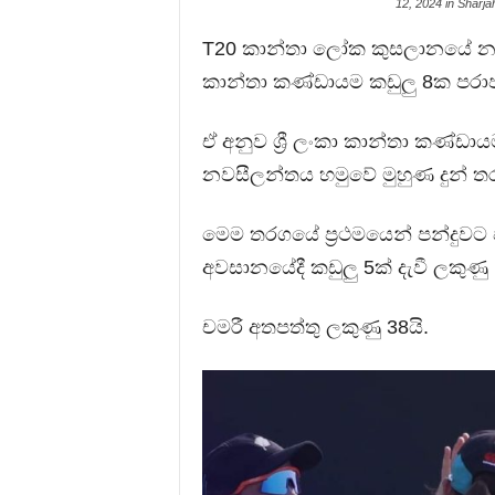
12, 2024 in Sharj
T20 කාන්තා ලෝක කුසලානයේ නවස
කාන්තා කණ්ඩායම කඩුලු 8ක පරාජ
ඒ අනුව ශ්‍රී ලංකා කාන්තා කණ්ඩාය
නවසීලන්තය හමුවේ මුහුණ දුන් තර
මෙම තරගයේ ප්‍රථමයෙන් පන්දුවට ප
අවසානයේදී කඩුලු 5ක් දැවී ලකුණු
චමරී අතපත්තු ලකුණු 38යි.