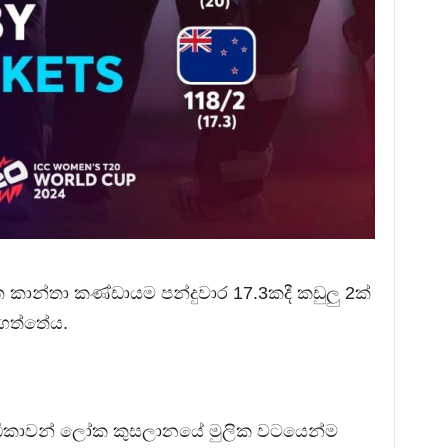
්ත කාන්තා කණ්ඩායම පන්දුවාර 17.3කදී කඩුලු 2ක්
 ගත්තේය.
 ක්‍රීඩිකාවන් ලෝක කුසලානයේ මුලික වටයෙන්ම