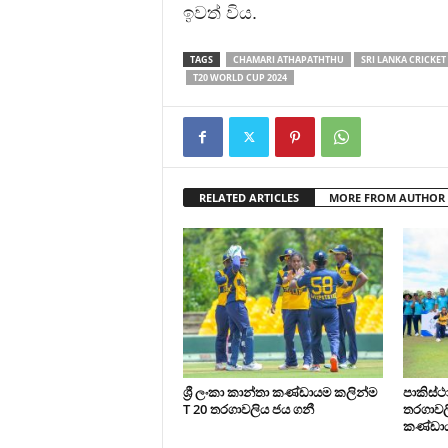
ඉවත් විය.
TAGS
CHAMARI ATHAPATHTHU
SRI LANKA CRICKET
T20 WORLD CUP 2024
RELATED ARTICLES
MORE FROM AUTHOR
ශ්‍රී ලංකා කාන්තා කණ්ඩායම කලින්ම
පාකිස්
T 20 තරගාවලිය ජය ගනී
තරගාවලි
කණ්ඩා