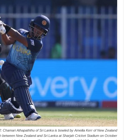
ari Athapaththu of Sri Lanka is bowled by Ameilia Kerr of New Zealand
 between New Zealand and Sri Lanka at Sharjah Cricket Stadium on October