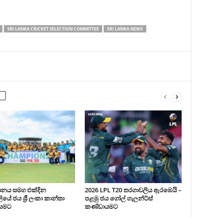
SRI LANKA CRICKET SELECTION COMMITTEE
SRI LANKA NEWS
ථානය සමග එක්දින
2026 LPL T20 තරගාවලිය ඇරඹෙයි –
යේ ජය ශ්‍රී ලංකා කාන්තා
පළමු ජය ගෝල් ගැලන්ට්ස්
යමට
කණ්ඩායමට