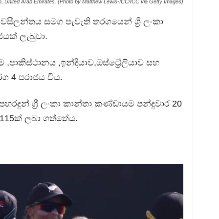
ah, United Arab Emirates. (Photo by Matthew Lewis-ICC/ICC via Getty Images)
ීලන්තය සමග පැවැති තරගයෙන් ශ්‍රී ලංකා
යක් ලැබුවා.
ම ,පාකිස්ථානය ,ඉන්දියාව,ඔස්ට්‍රේලියාව සහ
ග 4 පරාජය විය.
හරදුන් ශ්‍රී ලංකා කාන්තා කණ්ඩායම පන්දුවාර 20
 115ක් ලබා ගත්තේය.