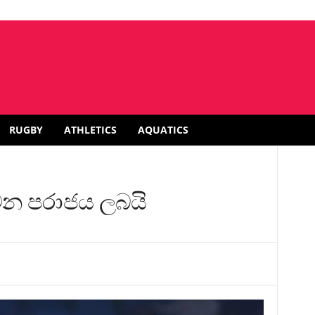
RUGBY
ATHLETICS
AQUATICS
 වන පරාජය ලබයි