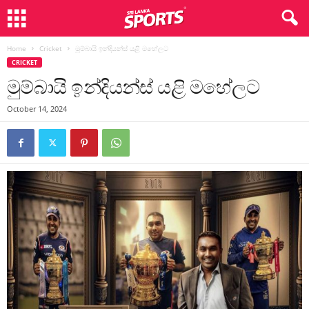
Home
Cricket
මුම්බායි ඉන්දියන්ස් යළි මහේලට
CRICKET
මුම්බායි ඉන්දියන්ස් යළි මහේලට
October 14, 2024