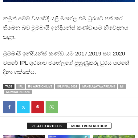
නමුත් මෙම වසරේදී යළි මහේල එම ධුරයට පත් කර
තිබෙන බව මුම්බායි ඉන්දියන්ස් කණ්ඩායම නිවේදනය
කළා.
මුම්බායි ඉන්දියන්ස් කණ්ඩායම 2017,2019 සහ 2020
වසරේ IPL ශූරතාව මහේලගේ පුහුණුකරු ධුරය යටතේ
දිනා ගත්තේය.
TAGS
IPL
IPL AUCTION LIVE
IPL FINAL 2024
MAHELA JAYAWARDANE
MI
MUMBAI INDIANS
RELATED ARTICLES
MORE FROM AUTHOR