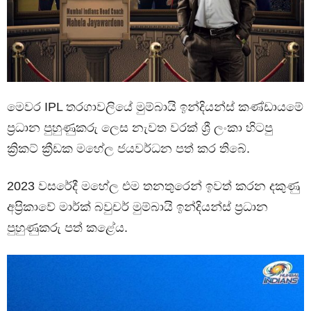
මෙවර IPL තරගාවලියේ මුම්බායි ඉන්දියන්ස් කණ්ඩායමේ
ප්‍රධාන පුහුණුකරු ලෙස නැවත වරක් ශ්‍රී ලංකා හිටපු
ක්‍රිකට් ක්‍රීඩක මහේල ජයවර්ධන පත් කර තිබේ.
2023 වසරේදී මහේල එම තනතුරෙන් ඉවත් කරන දකුණු
අප්‍රිකාවේ මාර්ක් බවුචර් මුම්බායි ඉන්දියන්ස් ප්‍රධාන
පුහුණුකරු පත් කළේය.