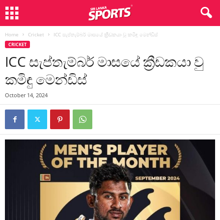
Home
Cricket
ICC සැප්තැම්බර් මාසයේ ක්‍රීඩකයා වු කමිඳු මෙන්ඩිස්
CRICKET
ICC සැප්තැම්බර් මාසයේ ක්‍රීඩකයා වු
කමිඳු මෙන්ඩිස්
October 14, 2024