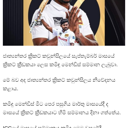
ජාත්‍යන්තර ක්‍රිකට් කවුන්සිලයේ සැප්තැම්බර් මාසයේ
ක්‍රිකට් ක්‍රීඩකයා ලෙස කමිඳු මෙන්ඩිස් සම්මාන ලැබුවා.
මේ බව අද ජාත්‍යන්තර ක්‍රිකට් කවුන්සිලය නිවේදනය
කළාය.
කමිඳු මෙන්ඩිස් මීට පෙර පසුගිය මාර්තු මාසයේදී ද
මාසයේ ක්‍රිකට් ක්‍රීඩකයාට හිමි සම්මානය දිනා ගත්තේය.
ICCයේ මාසයේ සම්මානය කමිඳු මෙම වසරේදී