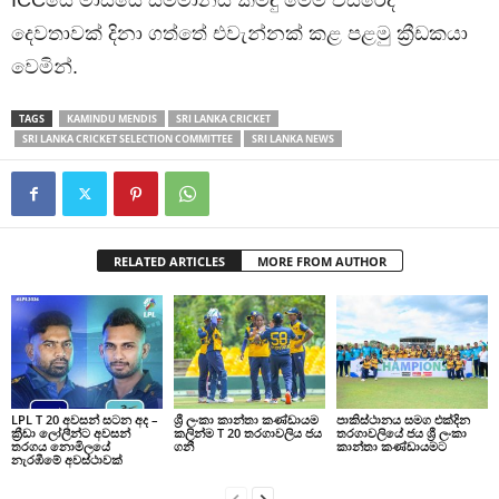
දෙවතාවක් දිනා ගත්තේ එවැන්නක් කළ පළමු ක්‍රීඩකයා
වෙමින්.
TAGS
KAMINDU MENDIS
SRI LANKA CRICKET
SRI LANKA CRICKET SELECTION COMMITTEE
SRI LANKA NEWS
RELATED ARTICLES
MORE FROM AUTHOR
LPL T 20 අවසන් සටන අද –
ශ්‍රී ලංකා කාන්තා කණ්ඩායම
පාකිස්ථානය සමග එක්දින
ක්‍රීඩා ලෝලීන්ට අවසන්
කලින්ම T 20 තරගාවලිය ජය
තරගාවලියේ ජය ශ්‍රී ලංකා
තරගය නොමිලයේ
ගනී
කාන්තා කණ්ඩායමට
නැරඹීමේ අවස්ථාවක්