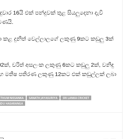
වාර 16යි එක් පන්දුවක් තුළ සියලුදෙනා දැවී
මණයි.
රීඩා කළ දුනිත් වෙල්ලාලගේ ලකුණු 9කට කඩුලු 3ක්
2ක්, චරිත් අසලංක ලකුණු 6කට කඩුලු 2ක්, වනිඳු
හ මතීෂ පතිරණ ලකුණු 12කට එක් කඩුල්ලක් ලබා
ETHUM NISSANKA
SANATH JAYASURIYA
SRI LANKA CRICKET
NDU HASARANGA