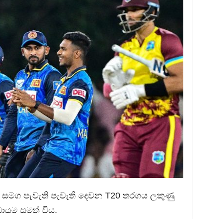
 සමග පැවැති පැවැති දෙවන T20 තරගය ලකුණු
ඩායම සමත් විය.