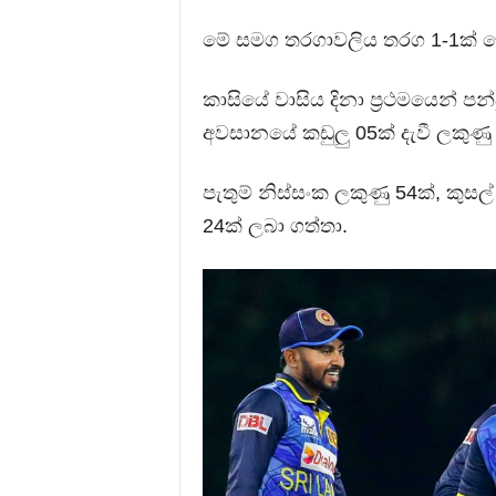
මේ සමග තරගාවලිය තරග 1-1ක් ල
කාසියේ වාසිය දිනා ප්‍රථමයෙන් පන්
අවසානයේ කඩුලු 05ක් දැවී ලකුණු
පැතුම් නිස්සංක ලකුණු 54ක්, කුස
24ක් ලබා ගත්තා.