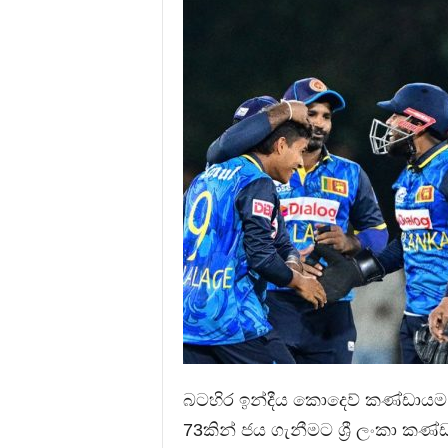
බටහිර ඉන්දීය කොදෙව් කණ්ඩායම
73කින් ජය ගැනීමට ශ්‍රී ලංකා කණ්