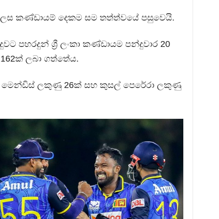
ෙස කණ්ඩායම් දෙකම සම තත්ත්වයේ පසුවෙයි.
දුවට පහරදුන් ශ්‍රී ලංකා කණ්ඩායම පන්දුවාර 20
 162ක් ලබා ගත්තේය.
ල් මෙන්ඩිස් ලකුණු 26ක් සහ කුසල් පෙරේරා ලකුණු