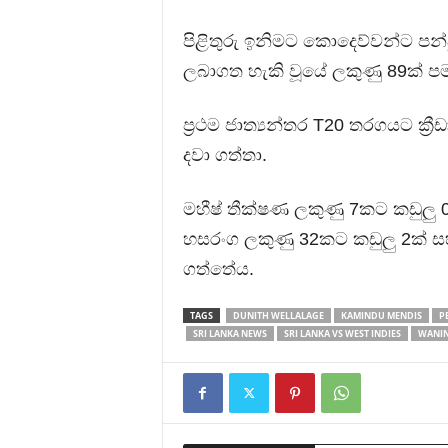
පිළිතුරු ඉනිමට කොදෙව්වන්ට පන්දු
ලබාගත හැකි වූයේ ලකුණු 89ක් ප
ප්‍රථම ජාත්‍යන්තර T20 තරගයට ක්‍
දවා ගත්තා.
මහීෂ් තීක්ෂණ ලකුණු 7කට කඩුලු 0
හසරංග ලකුණු 32කට කඩුලු 2ක් ස
ගත්තේය.
TAGS
DUNITH WELLALAGE
KAMINDU MENDIS
P
SRI LANKA NEWS
SRI LANKA VS WEST INDIES
WANI