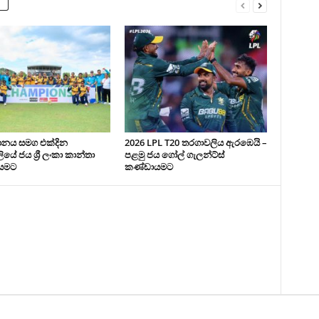
ථානය සමග එක්දින
2026 LPL T20 තරගාවලිය ඇරඹෙයි –
යේ ජය ශ්‍රී ලංකා කාන්තා
පළමු ජය ගෝල් ගැලන්ට්ස්
යමට
කණ්ඩායමට