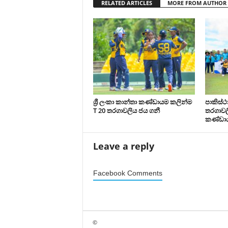
RELATED ARTICLES
MORE FROM AUTHOR
ශ්‍රී ලංකා කාන්තා කණ්ඩායම කලින්ම
පාකිස්
T 20 තරගාවලිය ජය ගනී
තරගාවලි
කණ්ඩා
Leave a reply
Facebook Comments
©