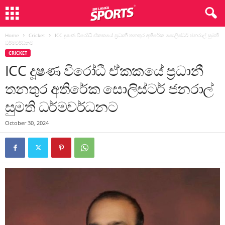
Home
Cricket
ICC දූෂණ විරෝධී ඒකකයේ ප්‍රධානී තනතුර අතිරේක සොලිස්ටර් ජනරාල් සුමති
ධර්මවර්ධනට
CRICKET
ICC දූෂණ විරෝධී ඒකකයේ ප්‍රධානී
තනතුර අතිරේක සොලිස්ටර් ජනරාල්
සුමති ධර්මවර්ධනට
October 30, 2024