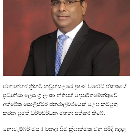
ජාත්‍යන්තර ක්‍රිකට් කවුන්සලයේ දූෂණ විරෝධී ඒකකයේ
ප්‍රධානියා ලෙස ශ්‍රී ලංකා නීතිපති දෙපාර්තමේන්තුවේ
අතිරේක සොලිස්ටර් ජනරාල්වරයෙක් ලෙස කටයුතු
කරන සුමති ධර්මවර්ධන මහතා පත්කර තිබේ.
නොවැම්බර් මස 1 වනදා සිට ක්‍රියාත්මක වන පරිදි අදාළ