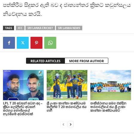
පත්කිරීම සිදුකර ඇති බව ද ජාත්‍යන්තර ක්‍රිකට් කවුන්සලය
නිවේදනය කරයි.
TAGS
ICC
SRI LANKA CRICKET
SRI LANKA NEWS
RELATED ARTICLES
MORE FROM AUTHOR
LPL T 20 අවසන් සටන අද –
ශ්‍රී ලංකා කාන්තා කණ්ඩායම
පාකිස්ථානය සමග එක්දින
ක්‍රීඩා ලෝලීන්ට අවසන්
කලින්ම T 20 තරගාවලිය ජය
තරගාවලියේ ජය ශ්‍රී ලංකා
තරගය නොමිලයේ
ගනී
කාන්තා කණ්ඩායමට
නැරඹීමේ අවස්ථාවක්