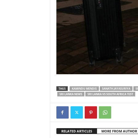
TAGS
KAMINDU MENDIS
SANATH JAYASURIYA
S
SRI LANKA NEWS
SRI LANKA VS SOUTH AFRICA TEST
RELATED ARTICLES
MORE FROM AUTHOR