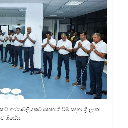
ිකට් තරගාවලියකට සහභාගි වීම සඳහා ශ්‍රී ලංකා
්ව ගියේය.