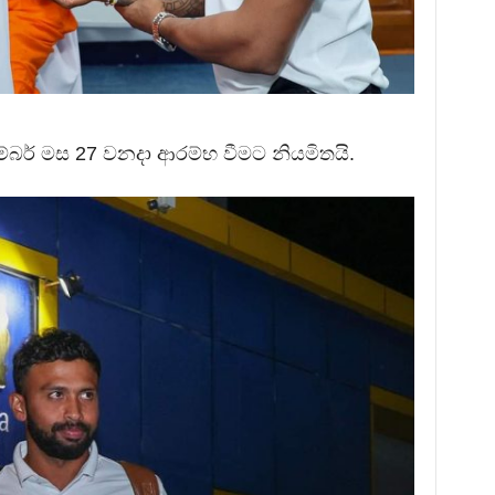
ම්බර් මස 27 වනදා ආරම්භ වීමට නියමිතයි.