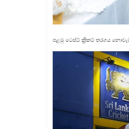
පළමු ටෙස්ට් ක්‍රිකට් තරගය නොවැ