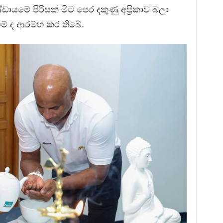
ඩායමේ පිරිසක් මීට පෙර දකුණු අප්‍රිකාව බලා
වීම් ද ආරම්භ කර තිබේ.