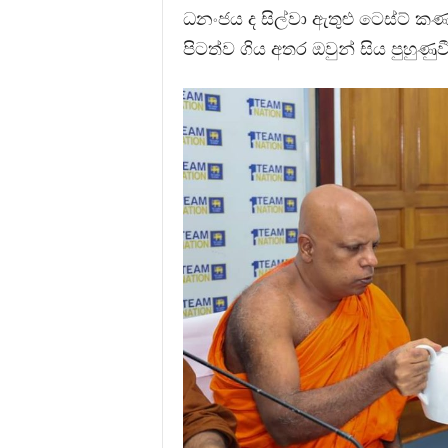
ධනංජය ද සිල්වා ඇතුළු ටෙස්ට් කණ්
පිටත්ව ගිය අතර ඔවුන් සිය පුහුණු