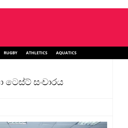
RUGBY
ATHLETICS
AQUATICS
ිකා ටෙස්ට් සංචාරය