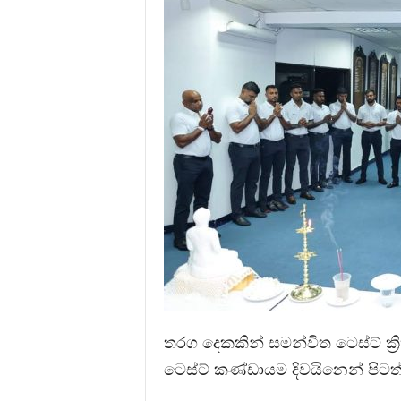
තරග දෙකකින් සමන්විත ටෙස්ට් ක්‍ර
ටෙස්ට් කණ්ඩායම දිවයිනෙන් පිටත