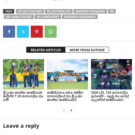
TAGS
IPL AUCTION 2025
IPL AUCTION LIVE
MAHEESH THIKSHANA
RR
SRI LANKA CRICKET
SRI LANKA NEWS
WANINDU HASARANGA
RELATED ARTICLES
MORE FROM AUTHOR
ශ්‍රී ලංකා කාන්තා කණ්ඩායම
පාකිස්ථානය සමග එක්දින
2026 LPL T20 තරගාවලිය
කලින්ම T 20 තරගාවලිය ජය
තරගාවලියේ ජය ශ්‍රී ලංකා
ඇරඹෙයි – පළමු ජය ගෝල්
ගනී
කාන්තා කණ්ඩායමට
ගැලන්ට්ස් කණ්ඩායමට
Leave a reply