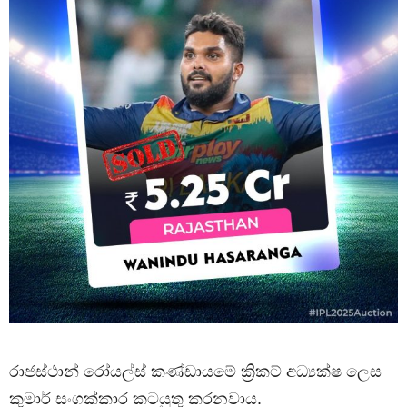
රාජස්ථාන් රෝයල්ස් කණ්ඩායමේ ක්‍රිකට් අධ්‍යක්ෂ ලෙස
කුමාර් සංගක්කාර කටයුතු කරනවාය.