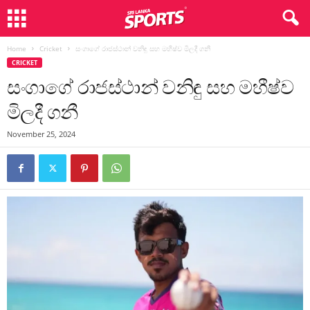
Home
Cricket
සංගාගේ රාජස්ථාන් වනිඳු සහ මහීෂ්ව මිලදී ගනී
CRICKET
සංගාගේ රාජස්ථාන් වනිඳු සහ මහීෂ්ව
මිලදී ගනී
November 25, 2024