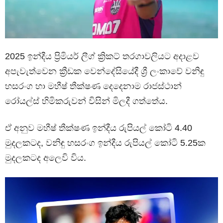
2025 ඉන්දීය ප්‍රිමියර් ලීග් ක්‍රිකට් තරගාවලියට අදාළව
අපැවැත්වෙන ක්‍රීඩක වෙන්දේසියේදී ශ්‍රී ලංකාවේ වනිඳු
හසරංග හා මහීෂ් තීක්ෂණ දෙදෙනාම රාජස්ථාන්
රෝයල්ස් හිමිකරුවන් විසින් මිලදී ගත්තේය.
ඒ අනුව මහීෂ් තීක්ෂණ ඉන්දීය රුපියල් කෝටි 4.40
මුදලකටද, වනිඳු හසරංග ඉන්දීය රුපියල් කෝටි 5.25ක
මුදලකටද අලෙවි විය.