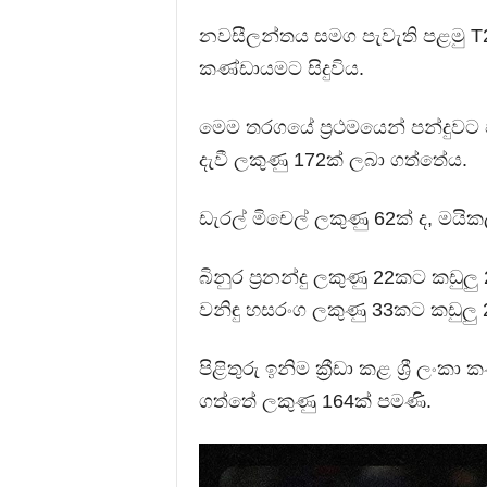
නවසීලන්තය සමග පැවැති පළමු T20
කණ්ඩායමට සිදුවිය.
මෙම තරගයේ ප්‍රථමයෙන් පන්දුවට ප
දැවී ලකුණු 172ක් ලබා ගත්තේය.
ඩැරල් මිචෙල් ලකුණු 62ක් ද, මයිකල
බිනුර ප්‍රනන්දු ලකුණු 22කට කඩුලු
වනිඳු හසරංග ලකුණු 33කට කඩුලු 
පිළිතුරු ඉනිම ක්‍රීඩා කළ ශ්‍රී ලංක
ගත්තේ ලකුණු 164ක් පමණි.