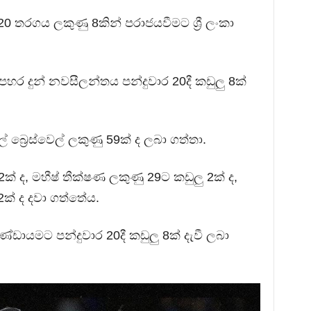
 තරගය ලකුණු 8කින් පරාජයවීමට ශ්‍රී ලංකා
හර දුන් නවසීලන්තය පන්දුවාර 20දී කඩුලු 8ක්
් බ්‍රෙස්වෙල් ලකුණු 59ක් ද ලබා ගත්තා.
 2ක් ද, මහීෂ් තීක්ෂණ ලකුණු 29ට කඩුලු 2ක් ද,
2ක් ද දවා ගත්තේය.
ා කණ්ඩායමට පන්දුවාර 20දී කඩුලු 8ක් දැවී ලබා