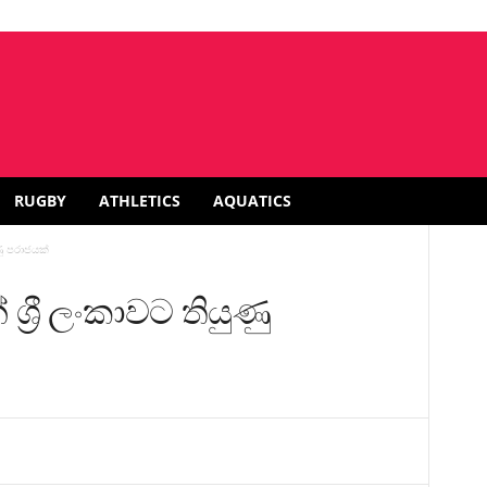
RUGBY
ATHLETICS
AQUATICS
ණු පරාජයක්
්‍රී ලංකාවට තියුණු