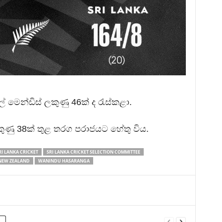
ල් මෙන්ඩිස් ලකුණු 46ක් ද රැස්කළා.
ලකුණු 38ක් තුළ තරග පරාජයට හේතු විය.
RI LANKA CRICKET
SRI LANKA CRICKET SELECTION COMMITTEE
 NEW ZEALAND
WANINDU HASARANGA