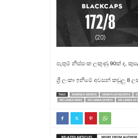
පැතුම් නිස්සංක ලකුණු 90ක් ද, කුස
ශ්‍රී ලංකා ඉනිමේ අවසන් කඩුලු 8 
TAGS
KAMINDU MENDIS
SANATH JAYASURIYA
S
SRI LANKA NEWS
SRI LANKA SPORTS
SRI LANKA VS
RELATED ARTICLES
MORE FROM AUTHOR