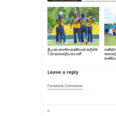
ශ්‍රී ලංකා කාන්තා කණ්ඩායම කලින්ම
පාකිස්
T 20 තරගාවලිය ජය ගනී
තරගාවලි
කණ්ඩා
Leave a reply
Facebook Comments
©