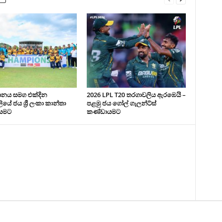
ථානය සමග එක්දින
2026 LPL T20 තරගාවලිය ඇරඹෙයි –
යේ ජය ශ්‍රී ලංකා කාන්තා
පළමු ජය ගෝල් ගැලන්ට්ස්
යමට
කණ්ඩායමට