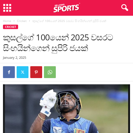
Home
Cricket
කුසල්ගේ 100යෙන් 2025 වසරට සිංහයින්ගෙන් සුපිරි ජයක්
CRICKET
කුසල්ගේ 100යෙන් 2025 වසරට
සිංහයින්ගෙන් සුපිරි ජයක්
January 2, 2025