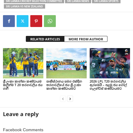
SRI LANKA CRICKET SELECTION COMMITTEE
SRI LANKA NEWS
SRI LANKA SPORTS
SRI LANKA VS NEW ZEALAND
RELATED ARTICLES
MORE FROM AUTHOR
ශ්‍රී ලංකා කාන්තා කණ්ඩායම
පාකිස්ථානය සමග එක්දින
2026 LPL T20 තරගාවලිය
කලින්ම T 20 තරගාවලිය ජය
තරගාවලියේ ජය ශ්‍රී ලංකා
ඇරඹෙයි – පළමු ජය ගෝල්
ගනී
කාන්තා කණ්ඩායමට
ගැලන්ට්ස් කණ්ඩායමට
Leave a reply
Facebook Comments