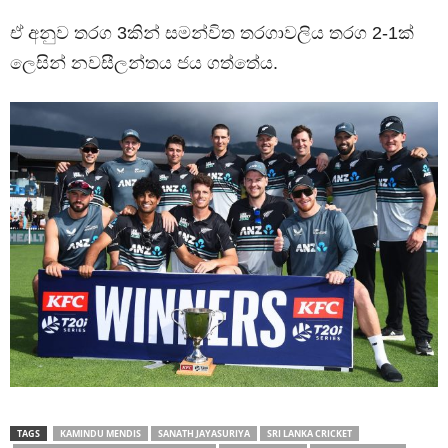
ඒ අනුව තරග 3කින් සමන්විත තරගාවලිය තරග 2-1ක්
ලෙසින් නවසීලන්තය ජය ගත්තේය.
TAGS
KAMINDU MENDIS
SANATH JAYASURIYA
SRI LANKA CRICKET