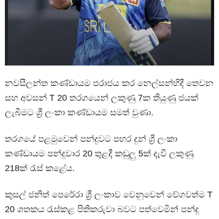
නවසීලන්ත කණ්ඩායම පරාජය කර නෙල්සන්හිදී තෙවන
සහ අවසන් T 20 තරගයෙන් ලකුණු 7ක තියුණු ජයක්
ලැබීමට ශ්‍රී ලංකා කණ්ඩායම සමත් වුණා.
තරගයේ පළමුවෙන් පන්දුවට පහර දුන් ශ්‍රී ලංකා
කණ්ඩායම පන්දුවාර 20 තුළදී කඩුලු 5ක් දැවී ලකුණු
218ක් රැස් කළේය.
කුසල් ජනිත් පෙරේරා ශ්‍රී ලංකාව වෙනුවෙන් වේගවත්ම T
20 ශතකය රැස්කළ පිතිකරුවා බවට පත්වෙමින් පන්දු