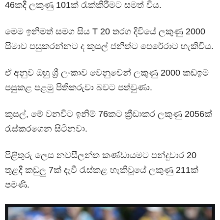
46කදී ලකුණු 101ක් රැක්කිරීමට සමත් විය.
මෙම ඉනිමත් සමග සිය T 20 තරග දිවියේ ලකුණු 2000
සීමාව පසුකරන්නට ද කුසල් ජනිත්ට පෙරේරාට හැකිවිය.
ඒ අනුව ඔහු ශ්‍රී ලංකාව වෙනුවෙන් ලකුණු 2000 කඩඉම
පසුකළ පළමු පිතිකරුවා බවට පත්වුණා.
කුසල්, මේ වනවිට ඉනිම් 76කට ක්‍රීඩාකර ලකුණු 2056ක්
රැස්කරගෙන සිටිනවා.
පිළිතුරු ලෙස නවසීලන්ත කණ්ඩායමට පන්දුවාර 20
තුළදී කඩුලු 7ක් දැවී රැස්කළ හැකිවූයේ ලකුණු 211ක්
පමණි.