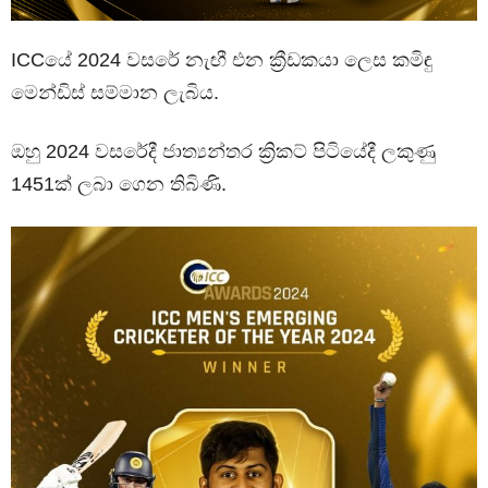
ICCයේ 2024 වසරේ නැඟී එන ක්‍රීඩකයා ලෙස කමිඳු
මෙන්ඩිස් සම්මාන ලැබිය.
ඔහු 2024 වසරේදී ජාත්‍යන්තර ක්‍රිකට් පිටියේදී ලකුණු
1451ක් ලබා ගෙන තිබිණි.