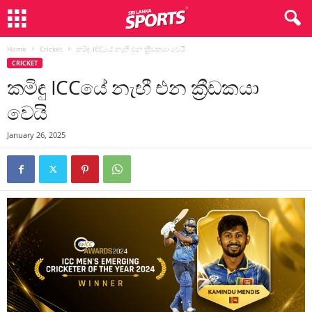
Home
Cricket
කමිඳු ICCයේ නැඟී එන ක්‍රීඩකයා වෙයි
CRICKET
කමිඳු ICCයේ නැඟී එන ක්‍රීඩකයා
වෙයි
January 26, 2025