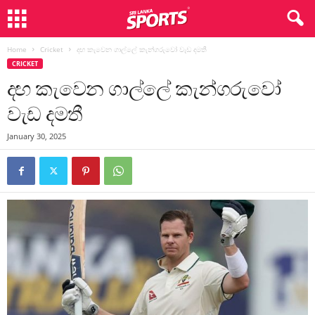
Home
Cricket
දඟ කැවෙන ගාල්ලේ කැන්ගරුවෝ වැඩ දමතී
CRICKET
දඟ කැවෙන ගාල්ලේ කැන්ගරුවෝ
වැඩ දමතී
January 30, 2025