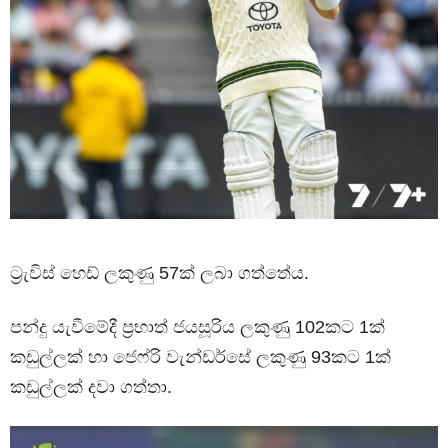
ට්‍රැවිස් හෙඩ් ලකුණු 57ක් ලබා ගත්තේය.
පන්දු යැවීමේදී ප්‍රභාත් ජයසූරිය ලකුණු 102කට 1ක්
කඩුල්ලක් හා ජෙෆ්රි වැන්ඩර්සේ ලකුණු 93කට 1ක්
කඩුල්ලක් දවා ගත්තා.