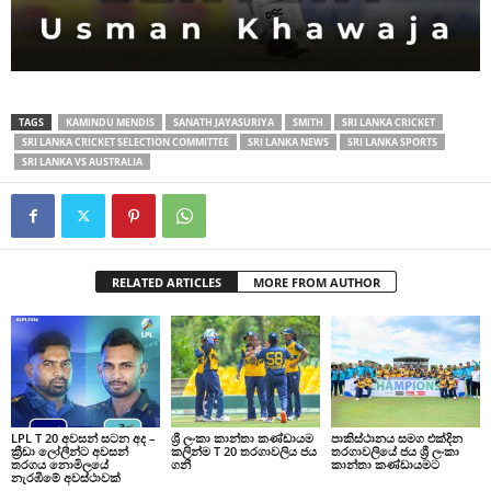
TAGS
KAMINDU MENDIS
SANATH JAYASURIYA
SMITH
SRI LANKA CRICKET
SRI LANKA CRICKET SELECTION COMMITTEE
SRI LANKA NEWS
SRI LANKA SPORTS
SRI LANKA VS AUSTRALIA
RELATED ARTICLES
MORE FROM AUTHOR
LPL T 20 අවසන් සටන අද –
ශ්‍රී ලංකා කාන්තා කණ්ඩායම
පාකිස්ථානය සමග එක්දින
ක්‍රීඩා ලෝලීන්ට අවසන්
කලින්ම T 20 තරගාවලිය ජය
තරගාවලියේ ජය ශ්‍රී ලංකා
තරගය නොමිලයේ
ගනී
කාන්තා කණ්ඩායමට
නැරඹීමේ අවස්ථාවක්