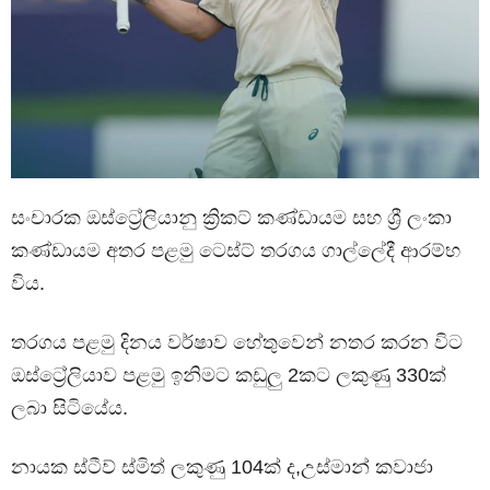
සංචාරක ඔස්ට්‍රේලියානු ක්‍රිකට් කණ්ඩායම සහ ශ්‍රී ලංකා
කණ්ඩායම අතර පළමු ටෙස්ට් තරගය ගාල්ලේදී ආරම්භ
විය.
තරගය පළමු දිනය වර්ෂාව හේතුවෙන් නතර කරන විට
ඔස්ට්‍රේලියාව පළමු ඉනිමට කඩුලු 2කට ලකුණු 330ක්
ලබා සිටියේය.
නායක ස්ටීව් ස්මිත් ලකුණු 104ක් ද,උස්මාන් කවාජා