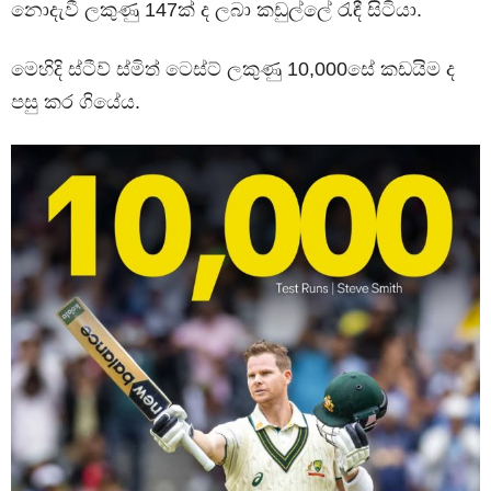
නොදැවී ලකුණු 147ක් ද ලබා කඩුල්ලේ රැඳී සිටියා.
මෙහිදි ස්ටීව් ස්මිත් ටෙස්ට් ලකුණු 10,000සේ කඩයිම ද
පසු කර ගියේය.