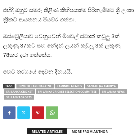
එහිදි ඔහුට සමරු තිළිණ කිහිපයක්ම පිරිනැමීමට ශ්‍රී ලංකා
ක්‍රිකට් ආයතනය පියවර ගත්තා.
ඔස්ට්‍රේලියාව වෙනුවෙන් මිචෙල් ස්ටාක් කඩුලු 3ක්
ලකුණු 37කට සහ නේදන් ලයන් කඩුලු 3ක් ලකුණු
78කට දවා ගත්තේය.
හෙට තරගයේ දෙවන දිනයයි.
TAGS
DIMUTH KARUNARATNE
KAMINDU MENDIS
SANATH JAYASURIYA
SRI LANKA CRICKET
SRI LANKA CRICKET SELECTION COMMITTEE
SRI LANKA NEWS
SRI LANKA SPORTS
RELATED ARTICLES
MORE FROM AUTHOR