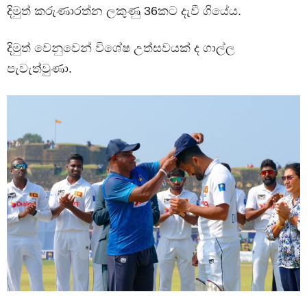
දිමුත් කරුණාරත්න ලකුණු 36කට දැවී ගියේය.
දිමුත් වෙනුවෙන් විශේෂ උත්සවයක් ද ගාල්ල
පැවැත්වුණා.