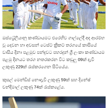
ඔස්ට්‍රේලියානු කණ්ඩායමට එරෙහිව ගාල්ලේදී අද ආරම්භ
වූ දෙවන හා අවසන් ටෙස්ට් ක්‍රිකට් තරගයේ කාසියේ
වාසිය දිනා පළමුව පන්දුවට පහරදුන් ශ්‍රී ලංකා කණ්ඩායම
පළමු දිනයට තරග නතරකරන විට කඩුලු 09ක් දැවී
ලකුණු 229ක් රැස්කරගෙන සිටියේය.
කුසල් මෙන්ඩිස් නොදැවී ලකුණු 59ක් සහ දිනේෂ්
චන්දිමාල් ලකුණු 74ක් රැස්කළේය.