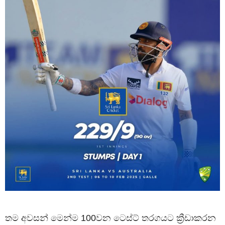
තම අවසන් මෙන්ම 100වන ටෙස්ට් තරගයට ක්‍රීඩාකරන