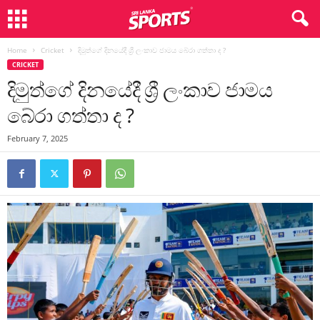
Home
Cricket
දිමුත්ගේ දිනයේදී ශ්‍රී ලංකාව ජාමය බේරා ගත්තා ද ?
CRICKET
දිමුත්ගේ දිනයේදී ශ්‍රී ලංකාව ජාමය
බේරා ගත්තා ද ?
February 7, 2025