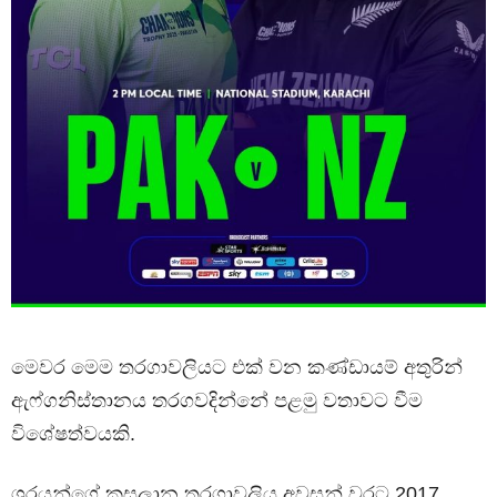
මෙවර මෙම තරගාවලියට එක් වන කණ්ඩායම් අතුරින්
ඇෆ්ගනිස්තානය තරගවදින්නේ පළමු වතාවට වීම
විශේෂත්වයකි.
ශූරයන්ගේ කුසලාන තරගාවලිය අවසන් වරට 2017