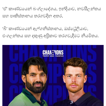
‘ඒ’ කාණ්ඩයෙන් බංග්ලාදේශය, ඉන්දියාව, නවසීලන්තය
සහ පාකිස්තානය තරගවදින අතර,
‘බී’ කාණ්ඩයෙන් ඇෆ්ගනිස්තානය, ඔස්ට්‍රේලියාව,
එංගලන්තය සහ දකුණු අප්‍රිකාව තරගවැදීමට නියමිතය.