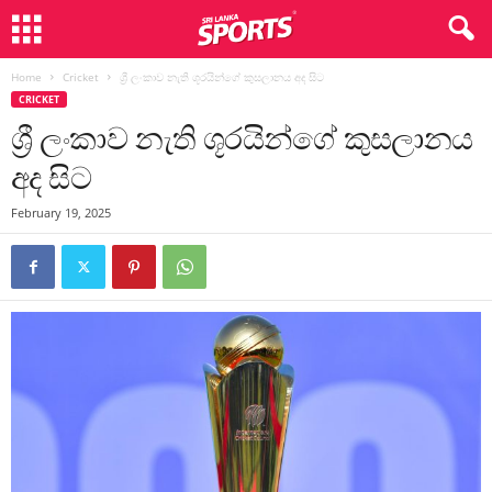
Home
Cricket
ශ්‍රී ලංකාව නැති ශූරයින්ගේ කුසලානය අද සිට
CRICKET
ශ්‍රී ලංකාව නැති ශූරයින්ගේ කුසලානය
අද සිට
February 19, 2025