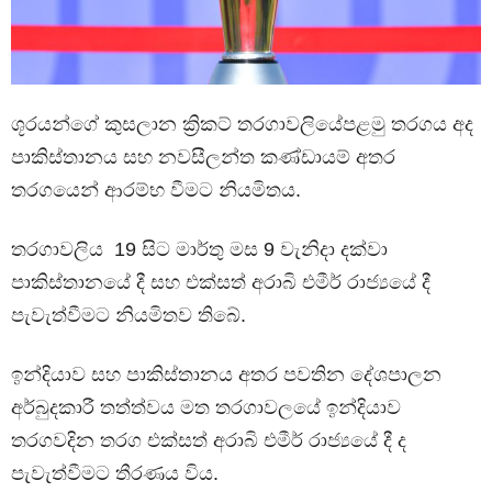
ශූරයන්ගේ කුසලාන ක්‍රිකට් තරගාවලියේපළමු තරගය අද
පාකිස්තානය සහ නවසීලන්ත කණ්ඩායම් අතර
තරගයෙන් ආරම්භ වීමට නියමිතය.
තරගාවලිය 19 සිට මාර්තු මස 9 වැනිදා දක්වා
පාකිස්තානයේ දී සහ එක්සත් අරාබි එමීර් රාජ්‍යයේ දී
පැවැත්වීමට නියමිතව තිබේ.
ඉන්දියාව සහ පාකිස්තානය අතර පවතින දේශපාලන
අර්බුදකාරී තත්ත්වය මත තරගාවලයේ ඉන්දියාව
තරගවදින තරග එක්සත් අරාබි එමීර් රාජ්‍යයේ දී ද
පැවැත්වීමට තීරණය විය.