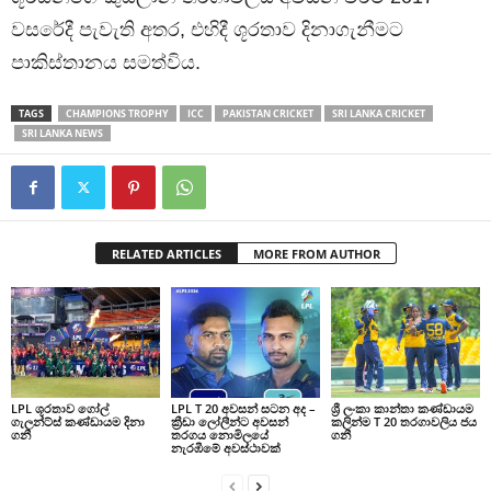
වසරේදී පැවැති අතර, එහිදී ශූරතාව දිනාගැනීමට
පාකිස්තානය සමත්විය.
TAGS
CHAMPIONS TROPHY
ICC
PAKISTAN CRICKET
SRI LANKA CRICKET
SRI LANKA NEWS
RELATED ARTICLES
MORE FROM AUTHOR
LPL ශූරතාව ගෝල්
LPL T 20 අවසන් සටන අද –
ශ්‍රී ලංකා කාන්තා කණ්ඩායම
ගැලන්ට්ස් කණ්ඩායම දිනා
ක්‍රීඩා ලෝලීන්ට අවසන්
කලින්ම T 20 තරගාවලිය ජය
ගනී
තරගය නොමිලයේ
ගනී
නැරඹීමේ අවස්ථාවක්