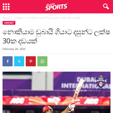
Home
Cricket
නොකියාම ඩුබායි ගියාට දසුන්ට ලක්ෂ 30ක දඩයක්
CRICKET
නොකියාම ඩුබායි ගියාට දසුන්ට ලක්ෂ
30ක දඩයක්
February 20, 2025