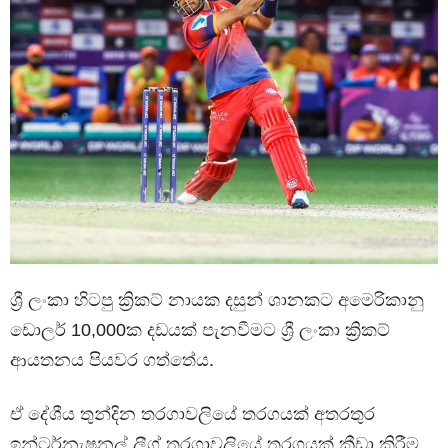
ශ්‍රී ලංකා හිටපු ක්‍රිකට් නායක දසුන් ශානකට අමෙරිකානු
ඩොලර් 10,000ක දඩයක් පැනවීමට ශ්‍රී ලංකා ක්‍රිකට්
ආයතනය පියවර ගත්තේය.
ඒ දේශීය තුන්දින තරගාවලියේ තරගයක් අතරතුර
ඉන්ටර්නැෂනල් ලීග් තරගාවලියේ තරගයක් ක්‍රීඩා කිරීම