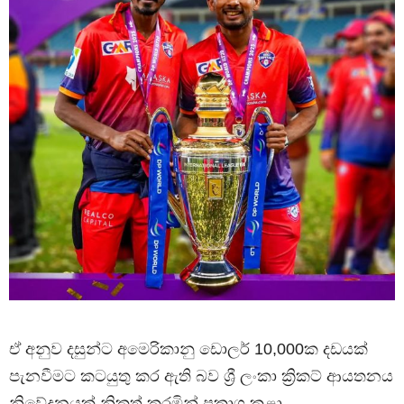
ඒ අනුව දසුන්ට අමෙරිකානු ඩොලර් 10,000ක දඩයක්
පැනවීමට කටයුතු කර ඇති බව ශ්‍රී ලංකා ක්‍රිකට් ආයතනය
නිවේදනයක් නිකුත් කරමින් ප්‍රකාශ කළා.