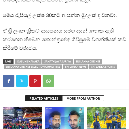
මෙය රුපියල් ලක්ෂ 30කට ආසන්න මුදලක් ද වනවා.
ඒ ශ්‍රී ලංකා ක්‍රිකට් ආයතනය සමග දසුන් ශානක ඇති
කරගෙන තිබෙන කොන්ත්‍රාත්තු ගිවිසුමේ වගන්තියක් කඩ
කිරීමේ වරදටය.
TAGS
DASUN SHANAKA
SANATH JAYASURIYA
SRI LANKA CRICKET
SRI LANKA CRICKET SELECTION COMMITTEE
SRI LANKA NEWS
SRI LANKA SPORTS
RELATED ARTICLES
MORE FROM AUTHOR