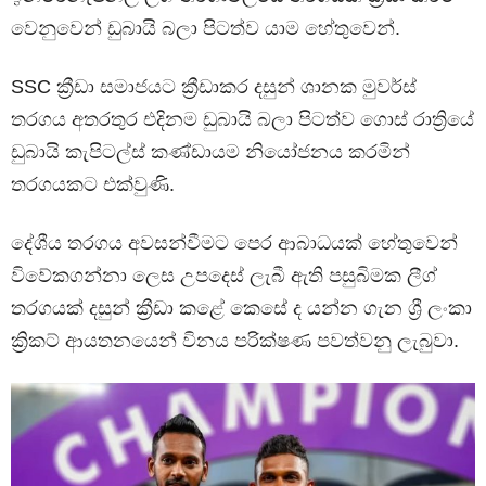
වෙනුවෙන් ඩුබායි බලා පිටත්ව යාම හේතුවෙන්.
SSC ක්‍රීඩා සමාජයට ක්‍රීඩාකර දසුන් ශානක මුවර්ස්
තරගය අතරතුර එදිනම ඩුබායි බලා පිටත්ව ගොස් රාත්‍රියේ
ඩුබායි කැපිටල්ස් කණ්ඩායම නියෝජනය කරමින්
තරගයකට එක්වුණි.
දේශීය තරගය අවසන්වීමට පෙර ආබාධයක් හේතුවෙන්
විවේකගන්නා ලෙස උපදෙස් ලැබී ඇති පසුබිමක ලීග්
තරගයක් දසුන් ක්‍රීඩා කළේ කෙසේ ද යන්න ගැන ශ්‍රී ලංකා
ක්‍රිකට් ආයතනයෙන් විනය පරික්ෂණ පවත්වනු ලැබුවා.