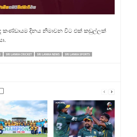
 කණ්ඩායම දිනය නිමාවන විට එක් කඩුල්ලක්
යා.
H
SRI LANKA CRICKET
SRI LANKA NEWS
SRI LANKA SPORTS