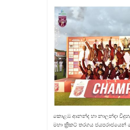
කොළඹ ආනන්ද හා නාලන්දා විදුහල්
මහා ක්‍රිකට් තරගය ජයපරාජයෙන්