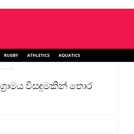
RUGBY
ATHLETICS
AQUATICS
 තොර වෙයි
්‍රාමය විසඳුමකින් තොර