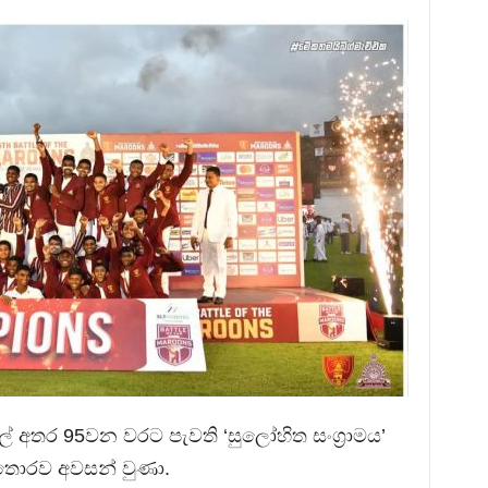
 අතර 95වන වරට පැවති ‘සුලෝහිත සංග්‍රාමය’
 තොරව අවසන් වුණා.