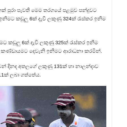
නක් පුරා පැවති මෙම තරගයේ පළමුව පන්දුවට
ිමට කඩුලු 6ක් දැවී ලකුණු 324ක් රැස්කර ඉනිම
ට කඩුලු 6ක් දැවී ලකුණු 325ක් රැස්කර ඉනිම
ද කණ්ඩායමට දෙවැනි ඉනිමට ආරාධනා කරමින්.
න් දිනද අතලගේ ලකුණු 131ක් හා නාලන්දාව
11ක් ලබා ගත්තේය.