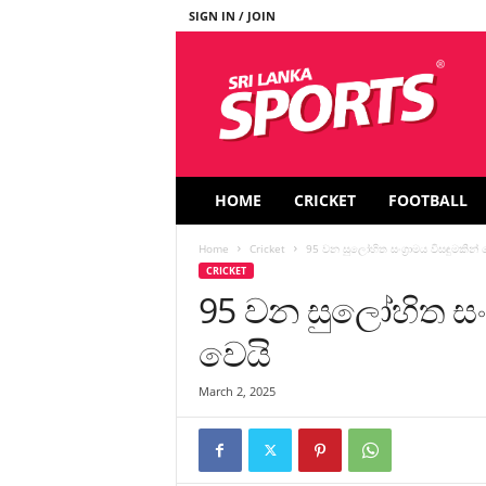
SIGN IN / JOIN
S
r
i
L
a
n
k
HOME
CRICKET
FOOTBALL
a
S
Home
Cricket
95 වන සුලෝහිත සංග්‍රාමය විසඳුමකින්
p
CRICKET
o
95 වන සුලෝහිත සංග
r
t
වෙයි
s
March 2, 2025