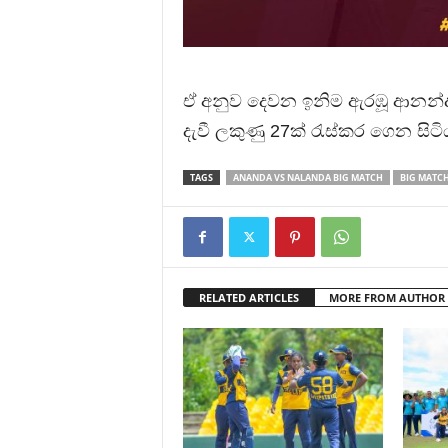
ඒ අනුව දෙවන ඉනිම ඇරඹූ ආනන්ද
දැවී ලකුණු 27ක් රැස්කර ගෙන සිටි
TAGS
ANANDA VS NALANDA BIG MATCH
BIG MATC
RELATED ARTICLES
MORE FROM AUTHOR