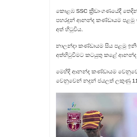
කොළඹ SSC ක්‍රීඩාංගණයේදී තෙදි
පහරදුන් ආනන්ද කණ්ඩායම පළමු ඉන
අත් හිටුවිය.
නාලන්දා කණ්ඩායම සිය පළමු ඉනිම
අත්හිටුවීමට කටයුතු කළේ ආනන්
මෙහිදි ආනන්ද කණ්ඩායම වෙනුවෙ
වෙනුවෙන් නදුන් ජයලත් ලකුණු 1