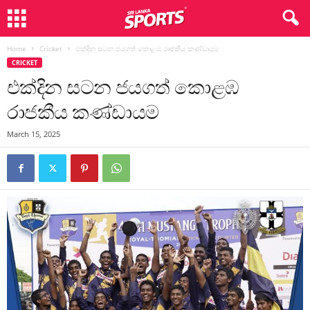
Home
Cricket
එක්දින සටන ජයගත් කොළඹ රාජකීය කණ්ඩායම
CRICKET
එක්දින සටන ජයගත් කොළඹ
රාජකීය කණ්ඩායම
March 15, 2025