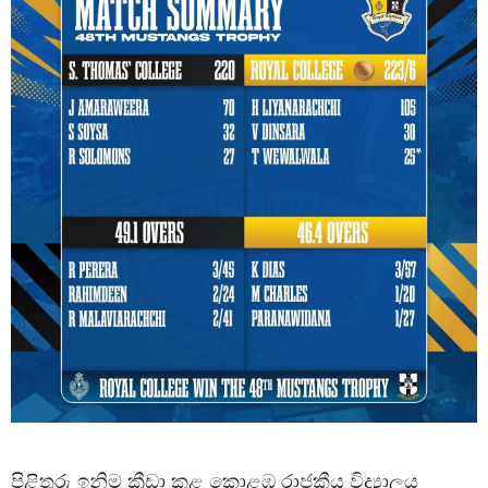
පිළිතුරු ඉනිම ක්‍රීඩා කළ කොළඹ රාජකීය විද්‍යාලය