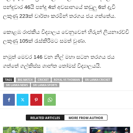
පන්දුවාර 46යි පන්දු 4ක් අවසානයේ කඩුලු 6ක් දැවී
ලකුණු 223ක් වාර්තා කරමින් තරගය ජය ගත්තේය.
කොළඹ රාජකීය විද්‍යාලය වෙනුවෙන් හිරුන් ලියනාරච්චි
ලකුණු 105ක් රැස්කිරීමට සමත් වුණා.
නමුත් මෙවර 146 වන නිල් මහා සටන තරගය ජය
ගත්තේ ගල්කිස්ස ශාන්ත තෝමස් විද්‍යාලයයි.
TAGS
BIG MATCH
CRICKET
ROYAL VS THOMIAN
SRI LANKA CRICKET
SRI LANKA NEWS
SRI LANKA SPORTS
RELATED ARTICLES
MORE FROM AUTHOR