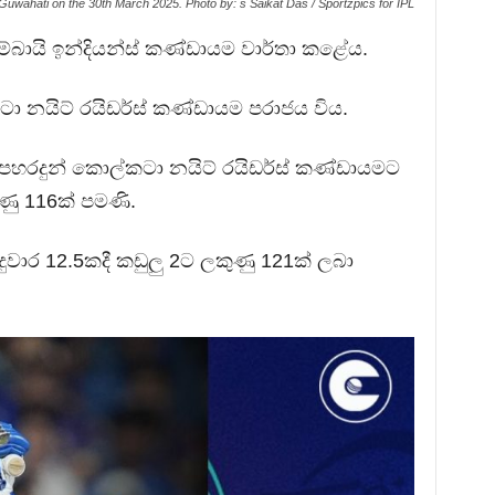
Guwahati on the 30th March 2025. Photo by: s Saikat Das / Sportzpics for IPL
ුම්බායි ඉන්දියන්ස් කණ්ඩායම වාර්තා කළේය.
ටා නයිට් රයිඩර්ස් කණ්ඩායම පරාජය විය.
 පහරදුන් කොල්කටා නයිට් රයිඩර්ස් කණ්ඩායමට
ණු 116ක් පමණි.
දුවාර 12.5කදී කඩුලු 2ට ලකුණු 121ක් ලබා