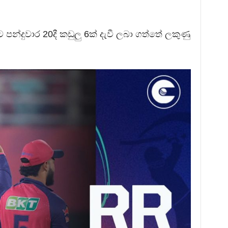
 පන්දුවාර 20දී කඩුලු 6ක් දැවී ලබා ගත්තේ ලකුණු