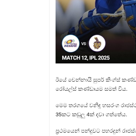
ඊයේ චෙන්නායි සුපර් කිංග්ස් කණ
රෝයල්ස් කණ්ඩායම සමත් විය.
මෙම තරගයේ වනිඳු හසරංග රාජස්
35කට කඩුලු 4ක් දවා ගත්තේය.
ප්‍රථමයෙන් පන්දුවට පහරදුන් රාජස