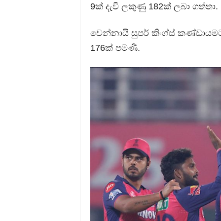
9ක් දැවී ලකුණු 182ක් ලබා ගත්තා.
චෙන්නායි සුපර් කිංග්ස් කණ්ඩායමට
176ක් පමණි.