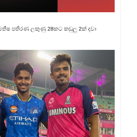
තීෂ පතිරණ ලකුණු 28කට කඩුලු 2ක් දවා