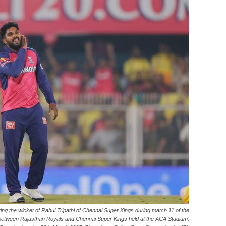
g the wicket of Rahul Tripathi of Chennai Super Kings during match 11 of the
between Rajasthan Royals and Chennai Super Kings held at the ACA Stadium,