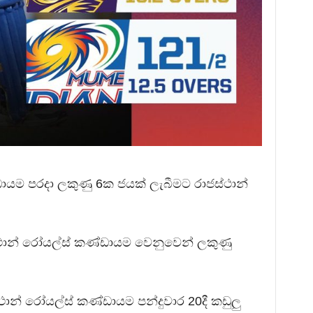
්ඩායම පරදා ලකුණු 6ක ජයක් ලැබීමට රාජස්ථාන්
ථාන් රෝයල්ස් කණ්ඩායම වෙනුවෙන් ලකුණු
්ථාන් රෝයල්ස් කණ්ඩායම පන්දුවාර 20දී කඩුලු