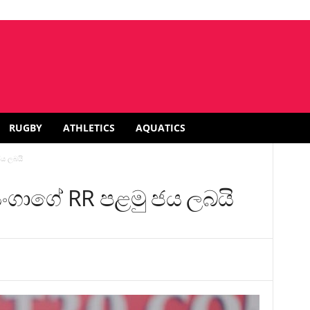
RUGBY
ATHLETICS
AQUATICS
ය ලබයි
ගාගේ RR පළමු ජය ලබයි