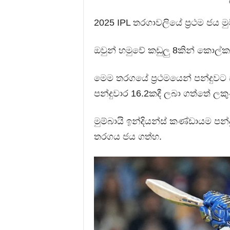
2025 IPL තරගාවලියේ ප්‍රථම ජය ම
ඔවුන් හමුවේ කඩුලු 8කින් කොල්ක
මෙම තරගයේ ප්‍රථමයෙන් පන්දුවට
පන්දුවාර 16.2කදී ලබා ගත්තේ ලකු
මුම්බායි ඉන්දියන්ස් කණ්ඩායම පන්
තරගය ජය ගත්හ.