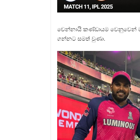
චෙන්නායි කණ්ඩායම වෙනුවෙන් ම
ගන්නට සමත් වුණා.