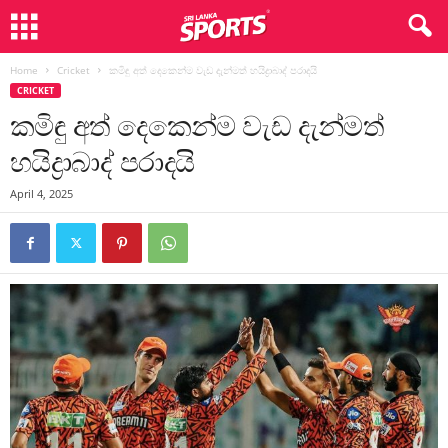
Home
Cricket
කමිඳු අත් දෙකෙන්ම වැඩ දැන්මත් හයිද්‍රාබාද් පරාදයි
CRICKET
කමිඳු අත් දෙකෙන්ම වැඩ දැන්මත්
හයිද්‍රාබාද් පරාදයි
April 4, 2025