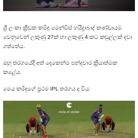
ශ්‍රී ලංකා ක්‍රීඩක කමිඳු මෙන්ඩිස් හයිද්‍රාබාද් කණ්ඩායම
වෙනුවෙන් ලකුණු 27ක් හා ලකුණු 4 කට කඩුල්ලක් දවා
ගත්තේය.
ඔහු තරගයේදී අත් දෙකෙන්ම පන්දුවාර ක්‍රියාත්මක
කළේය.
මෙය කමිඳුගේ ප්‍රථම IPL තරගය ද විය.