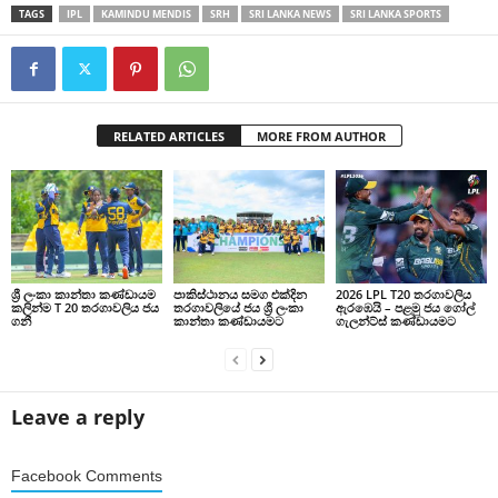
TAGS
IPL
KAMINDU MENDIS
SRH
SRI LANKA NEWS
SRI LANKA SPORTS
RELATED ARTICLES
MORE FROM AUTHOR
ශ්‍රී ලංකා කාන්තා කණ්ඩායම
පාකිස්ථානය සමග එක්දින
2026 LPL T20 තරගාවලිය
කලින්ම T 20 තරගාවලිය ජය
තරගාවලියේ ජය ශ්‍රී ලංකා
ඇරඹෙයි – පළමු ජය ගෝල්
ගනී
කාන්තා කණ්ඩායමට
ගැලන්ට්ස් කණ්ඩායමට
Leave a reply
Facebook Comments