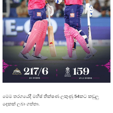
මෙම තරගයේදී මහීෂ් තීක්ෂණ ලකුණු 54කට කඩුලු
දෙකක් ලබා ගත්තා.