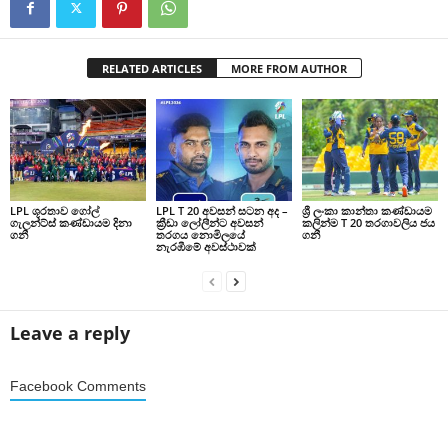
RELATED ARTICLES
MORE FROM AUTHOR
LPL ශූරතාව ගෝල්
LPL T 20 අවසන් සටන අද –
ශ්‍රී ලංකා කාන්තා කණ්ඩායම
ගැලන්ට්ස් කණ්ඩායම දිනා
ක්‍රීඩා ලෝලීන්ට අවසන්
කලින්ම T 20 තරගාවලිය ජය
ගනී
තරගය නොමිලයේ
ගනී
නැරඹීමේ අවස්ථාවක්
Leave a reply
Facebook Comments