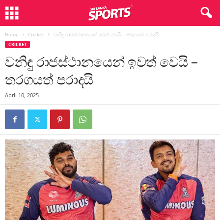
Home
Cricket
වනිඳු රාජස්ථානයෙන් ඉවත් වෙයි – තරගයත් පරාදයි
CRICKET
වනිඳු රාජස්ථානයෙන් ඉවත් වෙයි –
තරගයත් පරාදයි
April 10, 2025