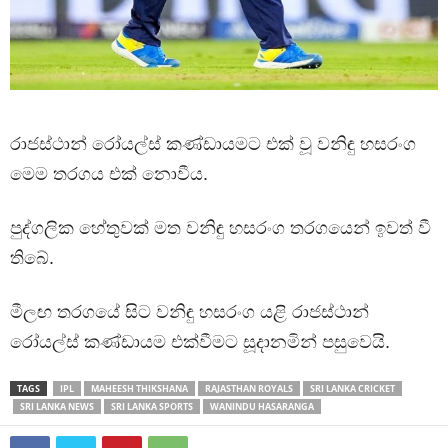
රාජස්ථාන් රෝයල්ස් කණ්ඩායමට එක් වූ වනිඳු හසරංග
මෙම තරගය එක් නොවීය.
පුද්ගලික හේතුවක් මත වනිඳු හසරංග තරගයෙන් ඉවත් වී
තිබේ.
මීලඟ තරගයේ සිට වනිඳු හසරංග යළි රාජස්ථාන්
රෝයල්ස් කණ්ඩායම එක්වීමට සූදානමින් පසුවෙයි.
TAGS
IPL
MAHEESH THIKSHANA
RAJASTHAN ROYALS
SRI LANKA CRICKET
SRI LANKA NEWS
SRI LANKA SPORTS
WANINDU HASARANGA