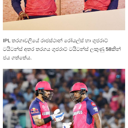
IPL තරගාවලියේ රාජස්ථාන් රෝයල්ස් හා ගුජරාට්
ටයිටන්ස් අතර තරගය ගුජරාට් ටයිටන්ස් ලකුණු 58කින්
ජය ගත්තේය.