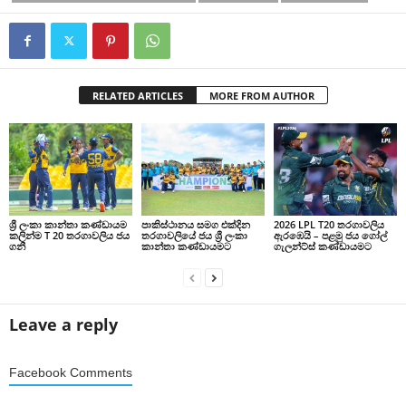
RELATED ARTICLES
MORE FROM AUTHOR
ශ්‍රී ලංකා කාන්තා කණ්ඩායම
පාකිස්ථානය සමග එක්දින
2026 LPL T20 තරගාවලිය
කලින්ම T 20 තරගාවලිය ජය
තරගාවලියේ ජය ශ්‍රී ලංකා
ඇරඹෙයි – පළමු ජය ගෝල්
ගනී
කාන්තා කණ්ඩායමට
ගැලන්ට්ස් කණ්ඩායමට
Leave a reply
Facebook Comments