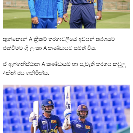
තුන්කොන් A ක්‍රිකට් තරගාවලියේ අවසන් තරගයට
එක්වීමට ශ්‍රී ලංකා A කණ්ඩායම සමත් විය.
ඒ ඇෆ්ගනිස්ථාන A කණ්ඩායම හා පැවැති තරගය කඩුලු
4කින් ජය ගනිමින්ය.