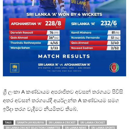
ශ්‍රී ලංකා A කණ්ඩායම අපරාජිතව අවසන් තරගයට පිවිසි
අතර අවසන් තරගයේදී අයර්ලන්ත A කණ්ඩායම සමග
ඉරිදා තරග වැදීමට නියමිතව තිබේ.
TAGS
SANATH JAYASURIYA
SRI LANKA A CRICKET
SRI LANKA CRICKET
SRI LANKA CRICKET SELECTION COMMITTEE
SRI LANKA NEWS
SRI LANKA SPORTS