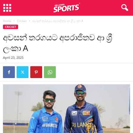
Home
Cricket
අවසන් තරගයට අපරාජිතව ආ ශ්‍රී ලංකා A
CRICKET
අවසන් තරගයට අපරාජිතව ආ ශ්‍රී
ලංකා A
April 23, 2025