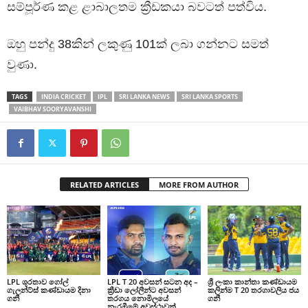
සම්පූර්ණ කළ ළාබාලතම ක්‍රීඩකයා බවටත් පත්විය.
ඔහු පන්දු 38කින් ලකුණු 101ක් ලබා ගන්නට සමත්
වුණා.
TAGS
INDIA CRICKET
IPL
SRI LANKA NEWS
SRI LANKA SPORTS
VAIBHAV SOORYAVANSHI
RELATED ARTICLES
MORE FROM AUTHOR
LPL ශූරතාව ගෝල්
LPL T 20 අවසන් සටන අද –
ශ්‍රී ලංකා කාන්තා කණ්ඩායම
ගැලන්ට්ස් කණ්ඩායම දිනා
ක්‍රීඩා ලෝලීන්ට අවසන්
කලින්ම T 20 තරගාවලිය ජය
ගනී
තරගය නොමිලයේ
ගනී
නැරඹීමේ අවස්ථාවක්