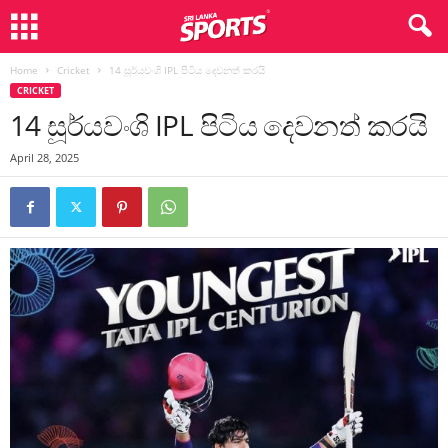
Home
Cricket
14 සූර්යවංශි IPL පිටිය දෙවනත් කරයි
CRICKET
14 සූර්යවංශි IPL පිටිය දෙවනත් කරයි
April 28, 2025