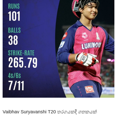
Vaibhav Suryavanshi T20 තරගයකදී ශතකයක්