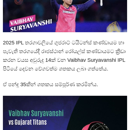
2025 IPL තරගාවලියේ ගුජරාට් ටයිටන්ස් කණ්ඩායම හා
පැවැති තරගයේදී රාජස්ථාන් රෝයල්ස් කණ්ඩායමට ක්‍රීඩා
කරන වයස අවුරුදු 14ක් වන Vaibhav Suryavanshi IPL
පිටියේ දෙවන වේගවත්ම ශතකය ලබා ගත්තේය.
ඒ පන්දු 35කින් ශතකය සම්පූර්ණ කරමින්ය.