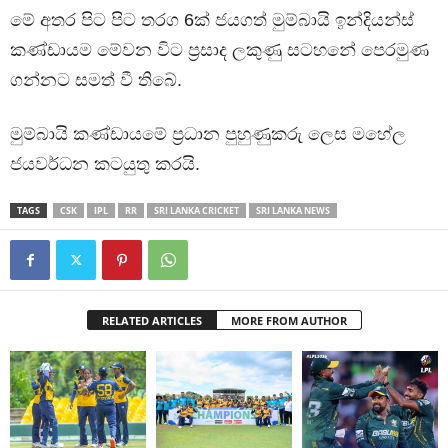
මේ අතර පිට පිට තරග 6ක් ජයගත් මුම්බායි ඉන්දියන්ස්
කණ්ඩායම මේවන විට ප්‍රසාද ලකුණු සටහනේ පෙරමුණ
ගන්නට සමත් වී තිබේ.
මුම්බායි කණ්ඩායමේ ප්‍රධාන පුහුණුකරු ලෙස මහේල
ජයවර්ධන කටයුතු කරයි.
TAGS
CSK
IPL
RR
SRI LANKA CRICKET
SRI LANKA NEWS
RELATED ARTICLES
MORE FROM AUTHOR