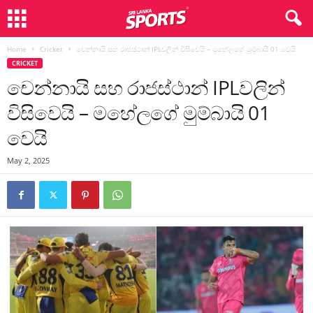
Home
Cricket
චෙන්නායි සහ රාජස්ථාන් IPLවලින් විසිවෙයි – මහේලගේ මුම්බායි 01 වෙයි
CRICKET
චෙන්නායි සහ රාජස්ථාන් IPLවලින්
විසිවෙයි – මහේලගේ මුම්බායි 01
වෙයි
May 2, 2025