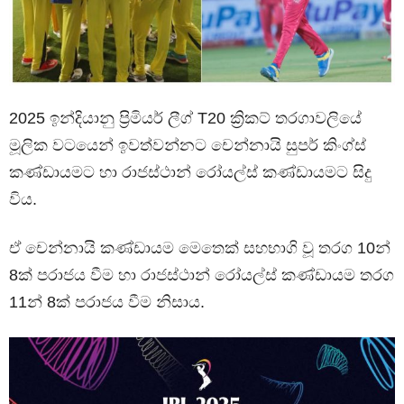
2025 ඉන්දියානු ප්‍රිමියර් ලීග් T20 ක්‍රිකට් තරගාවලියේ
මූලික වටයෙන් ඉවත්වන්නට චෙන්නායි සුපර් කිංග්ස්
කණ්ඩායමට හා රාජස්ථාන් රෝයල්ස් කණ්ඩායමට සිදු
විය.
ඒ චෙන්නායි කණ්ඩායම මෙතෙක් සහභාගි වූ තරග 10න්
8ක් පරාජය වීම හා රාජස්ථාන් රෝයල්ස් කණ්ඩායම තරග
11න් 8ක් පරාජය වීම නිසාය.