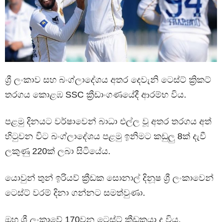
ශ්‍රී ලංකාව සහ බංග්ලාදේශය අතර දෙවැනි ටෙස්ට් ක්‍රිකට්
තරගය කොළඹ SSC ක්‍රීඩාංගණයේදී ආරම්භ විය.
පළමු දිනයට වර්ෂාවෙන් බාධා එල්ල වූ අතර තරගය අත්
හිටුවන විට බංග්ලාදේශය පළමු ඉනිමට කඩුලු 8ක් දැවී
ලකුණු 220ක් ලබා සිටියේය.
යොවුන් තුන් ඉරියව් ක්‍රීඩක සොනාල් දිනූෂ ශ්‍රී ලංකාවෙන්
ටෙස්ට් වරම් දිනා ගන්නට සමත්වුණා.
ඔහු ශ්‍රී ලංකාවේ 170වන ටෙස්ට් ක්‍රීඩකයා ද විය.