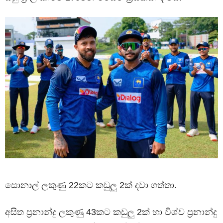
සොනාල් ලකුණු 22කට කඩුලු 2ක් දවා ගත්තා.
අසිත ප්‍රනාන්දු ලකුණු 43කට කඩුලු 2ක් හා විශ්ව ප්‍රනාන්දු