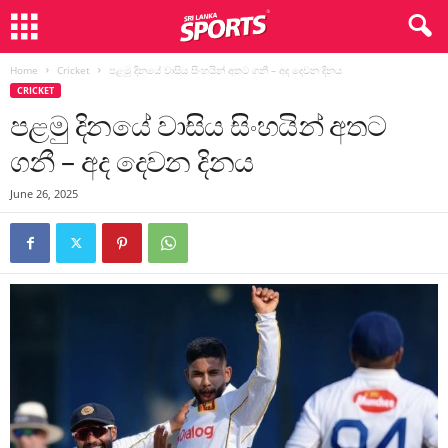
Home
Cricket
පළමු දිනයේ වාසිය සිංහයින් අතට ගනී – අද දෙවන දිනය
CRICKET
පළමු දිනයේ වාසිය සිංහයින් අතට
ගනී – අද දෙවන දිනය
June 26, 2025