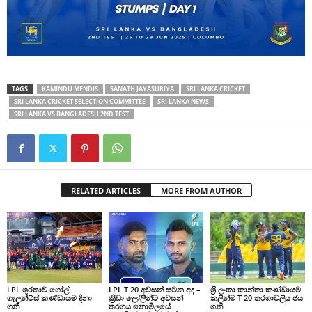
TAGS
KAMINDU MENDIS
SANATH JAYASURIYA
SRI LANKA CRICKET
SRI LANKA CRICKET SELECTION COMMITTEE
SRI LANKA NEWS
SRI LANKA VS BANGLADESH 2ND TEST
RELATED ARTICLES
MORE FROM AUTHOR
LPL ශූරතාව ගෝල්
LPL T 20 අවසන් සටන අද –
ශ්‍රී ලංකා කාන්තා කණ්ඩායම
ගැලන්ට්ස් කණ්ඩායම දිනා
ක්‍රීඩා ලෝලීන්ට අවසන්
කලින්ම T 20 තරගාවලිය ජය
ගනී
තරගය නොමිලයේ
ගනී