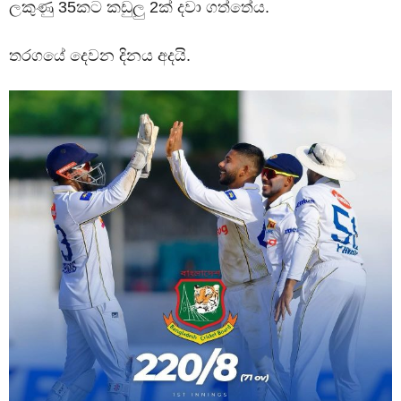
ලකුණු 35කට කඩුලු 2ක් දවා ගත්තේය.
තරගයේ දෙවන දිනය අදයි.