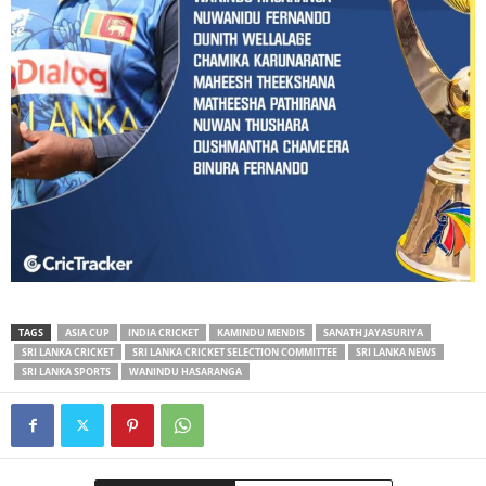
TAGS
ASIA CUP
INDIA CRICKET
KAMINDU MENDIS
SANATH JAYASURIYA
SRI LANKA CRICKET
SRI LANKA CRICKET SELECTION COMMITTEE
SRI LANKA NEWS
SRI LANKA SPORTS
WANINDU HASARANGA