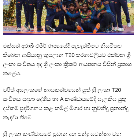
එක්සත් අරාබි එමීර් රාජ්‍යයේදී පැවැත්වීමට නියමිතව
තිබෙන ආසියානු කුසලාන T20 තරගාවලියට එක්වන ශ්‍රී
ලංකා සංචිතය අද ශ්‍රී ලංකා ක්‍රිකට් ආයතනය විසින් ප්‍රකාශ
කළේය.
චරිත් අසලංකගේ නායකත්වයෙන් යුත් ශ්‍රී ලංකා T20
සංචිතය සඳහා දේශීය හා A කණ්ඩායමේදී සැලකිය යුතු
දස්කම් ප්‍රදර්ශනය කළ කමිල් මිශාර හා නුවනිඳු ප්‍රනාන්දු
කැඳවා තිබේ.
ශ්‍රී ලංකා කණ්ඩායමේ ප්‍රධාන දඟ පන්දු යවන්නා වන