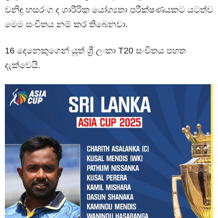
වනිඳු හසරංග ද ශාරීරික යෝග්‍යතා පරීක්ෂණයකට යටත්ව
මෙම සංචිතය නම් කර තිබෙනවා.
16 දෙනෙකුගෙන් යුත් ශ්‍රී ලංකා T20 සංචිතය පහත
දැක්වෙයි.