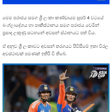
මෙම පරාජය සමග ශ්‍රී ලංකා කණ්ඩායම සුපර් 4 වටයේ
බංග්ලාදේශය හා පාකිස්ථානය සමග පරාජය වෙමින්
ප්‍රසාද ලකුණු සටහනේ අවසන් ස්ථානයට පත් විය.
ඒ අනුව ශ්‍රී ලංකාවට අවසන් තරගයට පිවිසිමේ ඉතා විරල
අවස්ථාවක් පමණක් ඉතිරි වී තිබේ.