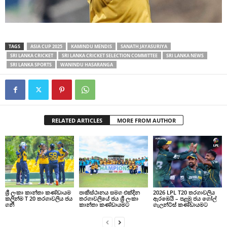
TAGS
ASIA CUP 2025
KAMINDU MENDIS
SANATH JAYASURIYA
SRI LANKA CRICKET
SRI LANKA CRICKET SELECTION COMMITTEE
SRI LANKA NEWS
SRI LANKA SPORTS
WANINDU HASARANGA
RELATED ARTICLES
MORE FROM AUTHOR
ශ්‍රී ලංකා කාන්තා කණ්ඩායම
පාකිස්ථානය සමග එක්දින
2026 LPL T20 තරගාවලිය
කලින්ම T 20 තරගාවලිය ජය
තරගාවලියේ ජය ශ්‍රී ලංකා
ඇරඹෙයි – පළමු ජය ගෝල්
ගනී
කාන්තා කණ්ඩායමට
ගැලන්ට්ස් කණ්ඩායමට