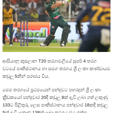
ආසියානු කුසලාන T20 තරගාවලියේ සුපර් 4 තරග
වටයේ පාකිස්ථානය හා සමග තරගය ශ්‍රී ලංකා කණ්ඩායම
කඩුලු 5කින් පරාජය විය.
මෙම තරගයේ ප්‍රථමයෙන් පන්දුවට පහරදුන් ශ්‍රී ලංකා
ක්‍රීඩකයෝ පන්දුවාර 20දී කඩුලු 8ක් දැවී ලබා ගත් ලකුණු
133ට පිළිතුරු ලෙස පාකිස්ථානය පන්දුවාර 18කදී කඩුලු
5ක් දැවී ලකුණු 138ක් ලබා තරගය ජය ගත්හ.