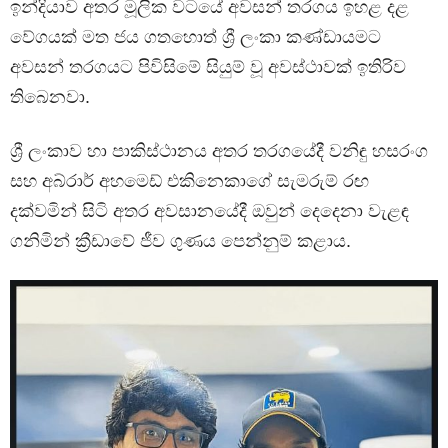
ඉන්දියාව අතර මූලික වටයේ අවසන් තරගය ඉහළ දළ
වේගයක් මත ජය ගතහොත් ශ්‍රී ලංකා කණ්ඩායමට
අවසන් තරගයට පිවිසිමේ සියුම් වූ අවස්ථාවක් ඉතිරිව
තිබෙනවා.
ශ්‍රී ලංකාව හා පාකිස්ථානය අතර තරගයේදී වනිඳු හසරංග
සහ අබ්රාර් අහමෙඩ් එකිනෙකාගේ සැමරුම් රඟ
දක්වමින් සිටි අතර අවසානයේදී ඔවුන් දෙදෙනා වැළඳ
ගනිමින් ක්‍රීඩාවේ ජීව ගුණය පෙන්නුම් කළාය.