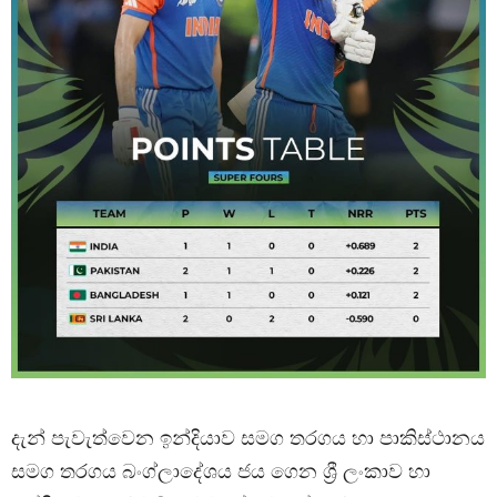
දැන් පැවැත්වෙන ඉන්දියාව සමග තරගය හා පාකිස්ථානය
සමග තරගය බංග්ලාදේශය ජය ගෙන ශ්‍රී ලංකාව හා