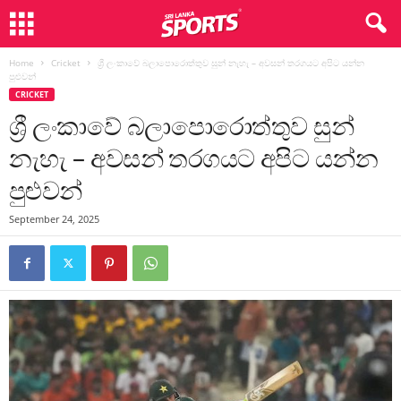
Home
Cricket
ශ්‍රී ලංකාවේ බලාපොරොත්තුව සුන් නැහැ – අවසන් තරගයට අපිට යන්න
පුළුවන්
CRICKET
ශ්‍රී ලංකාවේ බලාපොරොත්තුව සුන්
නැහැ – අවසන් තරගයට අපිට යන්න
පුළුවන්
September 24, 2025