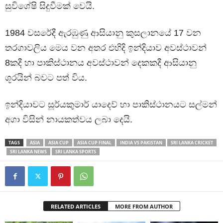
සුවිශේෂි සිදුවීමක් වෙයි.
1984 වසරේදී ඇරඹුණු ආසියානු කුසලානයේ 17 වන
තරගාවලිය මෙය වන අතර එහිදි ඉන්දියාව අවස්ථාවන්
8කදී හා පාකිස්ථානය අවස්ථාවන් දෙකකදී ආසියානු
ශූරයින් බවට පත් විය.
ඉන්දියාවට සූර්යකුමාර් යාදෙව් හා පාකිස්ථානයට සල්මන්
අගා විසින් නායකත්වය ලබා දෙයි.
TAGS
ASIA
ASIA CUP
ASIA CUP FINAL
INDIA VS PAKISTAN
SRI LANKA CRICKET
SRI LANKA NEWS
SRI LANKA SPORTS
RELATED ARTICLES
MORE FROM AUTHOR