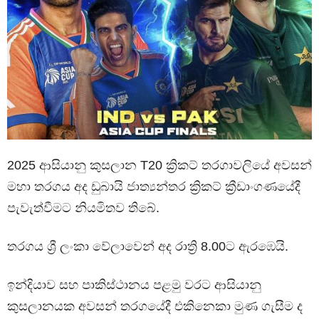
2025 ආසියානු කුසලාන T20 ක්‍රිකට් තරගාවලියේ අවසන්
මහා තරගය අද ඩුබායි ජාත්‍යන්තර ක්‍රිකට් ක්‍රීඩාංගණයේදී
පැවැත්වීමට නියමිතව තිබේ.
තරගය ශ්‍රී ලංකා වේලාවෙන් අද රාත්‍රි 8.00ට ඇරඹෙයි.
ඉන්දියාව සහ පාකිස්ථානය පළමු වරට ආසියානු
කුසලානයක අවසන් තරගයේදී එකිනෙකා මුණ ගැසීම ද