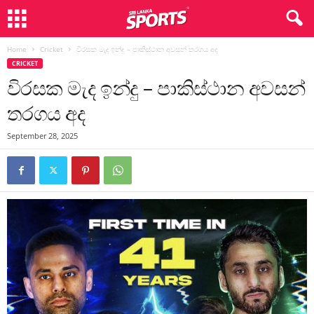
Home
Cricket
විරසක මැද ඉන්දු – පාකිස්ථාන අවසන් තරගය අද
CRICKET
විරසක මැද ඉන්දු – පාකිස්ථාන අවසන්
තරගය අද
September 28, 2025