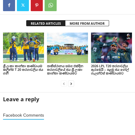
RELATED ARTICLES
MORE FROM AUTHOR
ශ්‍රී ලංකා කාන්තා කණ්ඩායම
පාකිස්ථානය සමග එක්දින
2026 LPL T20 තරගාවලිය
කලින්ම T 20 තරගාවලිය ජය
තරගාවලියේ ජය ශ්‍රී ලංකා
ඇරඹෙයි – පළමු ජය ගෝල්
ගනී
කාන්තා කණ්ඩායමට
ගැලන්ට්ස් කණ්ඩායමට
Leave a reply
Facebook Comments