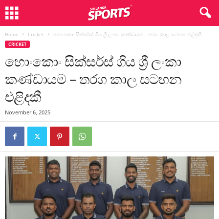
Home
Cricket
හොංකොං සික්සර්ස් ගිය ශ්‍රී ලංකා කණ්ඩායම – තරග කාල සටහන එළිදකී
CRICKET
හොංකොං සික්සර්ස් ගිය ශ්‍රී ලංකා
කණ්ඩායම – තරග කාල සටහන
එළිදකී
November 6, 2025