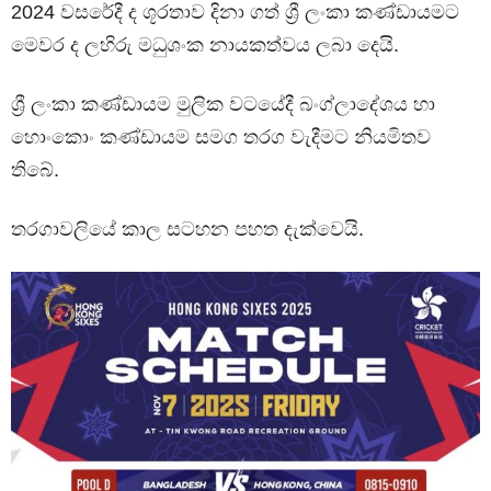
2024 වසරේදී ද ශූරතාව දිනා ගත් ශ්‍රී ලංකා කණ්ඩායමට
මෙවර ද ලහිරු මධුශංක නායකත්වය ලබා දෙයි.
ශ්‍රී ලංකා කණ්ඩායම මුලික වටයේදී බංග්ලාදේශය හා
හොංකොං කණ්ඩායම සමග තරග වැදීමට නියමිතව
තිබේ.
තරගාවලියේ කාල සටහන පහත දැක්වෙයි.