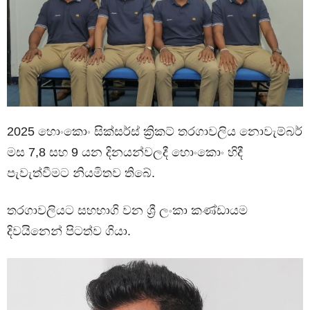
2025 හොංකොං සික්සර්ස් ක්‍රිකට් තරගාවලිය නොවැම්බර්
මස 7,8 සහ 9 යන දිනයන්වලදී හොංකොං හිදී
පැවැත්වීමට නියමිතව තිබේ.
තරගාවලියට සහභාගි වන ශ්‍රී ලංකා කණ්ඩායම
දිවයිනෙන් පිටත්ව ගියා.