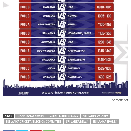
Screenshot
TAGS
HONG KONG SIXERS
LAHIRU MADUSHANKA
SRI LANKA CRICKET
SRI LANKA CRICKET SELECTION COMMITTEE
SRI LANKA NEWS
SRI LANKA SPORTS