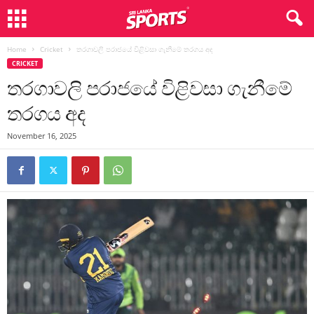
Home
Cricket
තරගාවලි පරාජයේ විළිවසා ගැනීමේ තරගය අද
CRICKET
තරගාවලි පරාජයේ විළිවසා ගැනීමේ
තරගය අද
November 16, 2025