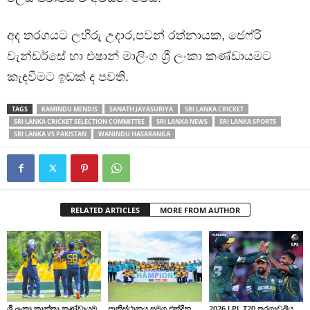
අද තරගයට ලහිරු උදාර,පවන් රත්නායක, ජෙෆ්රි
වැන්ඩර්සේ හා එෂාන් මාලිංග ශ්‍රී ලංකා කණ්ඩායමට
කැඳවීමට ඉඩක් ද පවති.
TAGS
KAMINDU MENDIS
SANATH JAYASURIYA
SRI LANKA CRICKET
SRI LANKA CRICKET SELECTION COMMITTEE
SRI LANKA NEWS
SRI LANKA SPORTS
SRI LANKA VS PAKISTAN
WANINDU HASARANGA
RELATED ARTICLES
MORE FROM AUTHOR
ශ්‍රී ලංකා කාන්තා කණ්ඩායම
පාකිස්ථානය සමග එක්දින
2026 LPL T20 තරගාවලිය