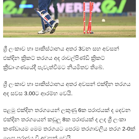
ශ්‍රී ලංකාව හා පාකිස්ථානය අතර 3වන සහ අවසන්
එක්දින ක්‍රිකට් තරගය අද රාවල්පිණ්ඩි ක්‍රිකට්
ක්‍රීඩාංගණයේදී පැවැත්වීමට නියමිතව තිබේ.
ශ්‍රී ලංකාව හා පාකිස්ථානය අතර අවසන් එක්දින තරගය
අද සවස 3.00ට ආරම්භ වෙයි.
පළමු එක්දින තරගයෙන් ලකුණු 6ක පරාජයක් ද දෙවන
එක්දින තරගයෙන් කඩුලු 8ක පරාජයක් ද ලද ශ්‍රී ලංකා
කණ්ඩායම මෙම තරගයට පෙරම තරගාවලිය තරග 2-0ක්
ලෙස පරාජය වී අවසන්‍ වෙයි.