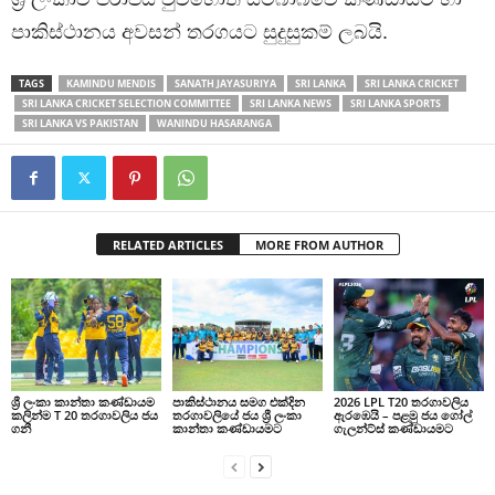
පාකිස්ථානය අවසන් තරගයට සුදුසුකම් ලබයි.
TAGS
KAMINDU MENDIS
SANATH JAYASURIYA
SRI LANKA
SRI LANKA CRICKET
SRI LANKA CRICKET SELECTION COMMITTEE
SRI LANKA NEWS
SRI LANKA SPORTS
SRI LANKA VS PAKISTAN
WANINDU HASARANGA
RELATED ARTICLES
MORE FROM AUTHOR
ශ්‍රී ලංකා කාන්තා කණ්ඩායම
පාකිස්ථානය සමග එක්දින
2026 LPL T20 තරගාවලිය
කලින්ම T 20 තරගාවලිය ජය
තරගාවලියේ ජය ශ්‍රී ලංකා
ඇරඹෙයි – පළමු ජය ගෝල්
ගනී
කාන්තා කණ්ඩායමට
ගැලන්ට්ස් කණ්ඩායමට