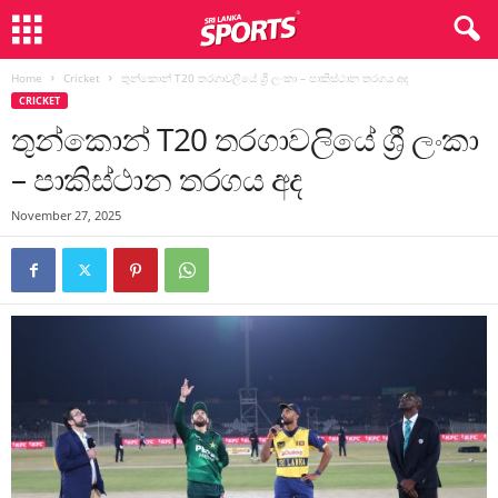
Home
Cricket
තුන්කොන් T20 තරගාවලියේ ශ්‍රී ලංකා – පාකිස්ථාන තරගය අද
CRICKET
තුන්කොන් T20 තරගාවලියේ ශ්‍රී ලංකා
– පාකිස්ථාන තරගය අද
November 27, 2025