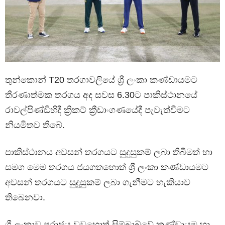
තුන්කොන් T20 තරගාවලියේ ශ්‍රී ලංකා කණ්ඩායමට
තීරණාත්මක තරගය අද සවස 6.30ට පාකිස්ථානයේ
රාවල්පිණ්ඩිහිදී ක්‍රිකට් ක්‍රීඩාංගණයේදී පැවැත්වීමට
නියමිතව තිබේ.
පාකිස්ථානය අවසන් තරගයට සුදුසුකම් ලබා තිබීමත් හා
සමග මෙම තරගය ජයගතහොත් ශ්‍රී ලංකා කණ්ඩායමට
අවසන් තරගයට සුදුසුකම් ලබා ගැනීමට හැකියාව
තිබෙනවා.
ශ්‍රී ලංකාව පරාජය වුවහොත් සිම්බාබ්වේ කණ්ඩායම හා