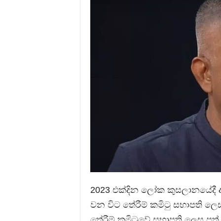
2023 එක්දින ලෝක කුසලානයේදී අන
වන විට තේරීම් කමිටු සභාපති ලෙස ක
තේරීම් කමිටුවේ සභාපති ලෙස පත් ක