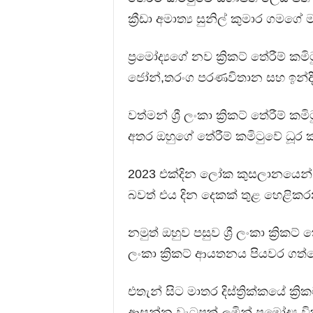
ක්‍රීඩා අමාත්‍ය සුනිල් කුමාර ගම
ප්‍රමෝද්‍යගේ නව ක්‍රිකට් තේරීම් 
ජෝන්,තරංග පරණවිතාන සහ ඉන්දි
වත්මන් ශ්‍රී ලංකා ක්‍රිකට් තේරීම
අතර ඔහුගේ තේරීම් කමිටුවේ ධූර ක
2023 එක්දින ලෝක කුසලානයෙන් පස
බවත් එය දින දෙකක් තුළ හෙළිකරන 
නමුත් ඔහුව පසුව ශ්‍රී ලංකා ක්‍රිකට්
ලංකා ක්‍රිකට් ආයතනය පියවර ගත්
එතැන් සිට මාතර දිස්ත්‍රික්කයේ ක
ආසන්න වැටුපක් ලමින් ප්‍රමෝද්‍ය වි