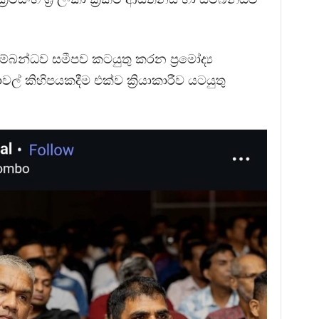
බන්ධව සමීපව කටයුතු කරන ප්‍රමෝද්‍ය
වල් කිහිපයකදීම එක්ව ක්‍රියාකාරීව යටයුතු