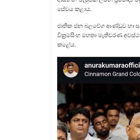
සේවය කළාය.
ජාතික ජන බලවේග ආණ්ඩුව හා සම්
වික්‍රමසිංහ මහතා මැතිවරණ අවස්ථා
කළේය.