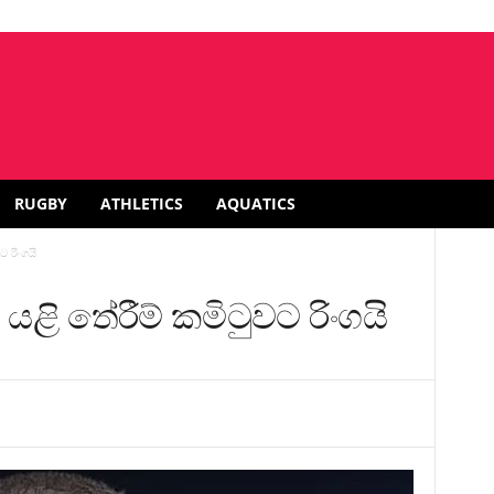
RUGBY
ATHLETICS
AQUATICS
ට රිංගයි
ය යළි තේරීම් කමිටුවට රිංගයි