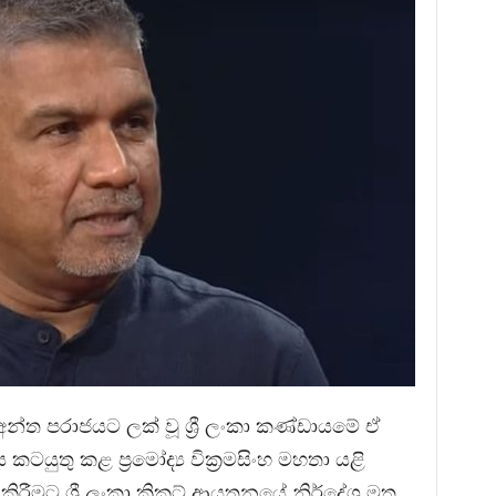
්ත පරාජයට ලක් වූ ශ්‍රී ලංකා කණ්ඩායමේ ඒ
ටයුතු කළ ප්‍රමෝද්‍ය වික්‍රමසිංහ මහතා යළි
ිරීමට ශ්‍රී ලංකා ක්‍රිකට් ආයතනයේ නිර්දේශ මත