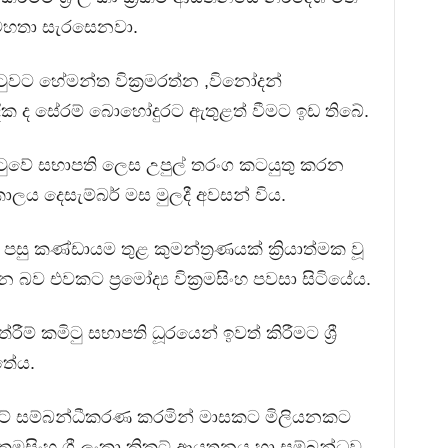
ගේ මහතා සැරසෙනවා.
කමිටුවට හේමන්ත වික්‍රමරත්න ,විනෝදන්
ක ද සේරම් බොහෝදුරට ඇතුළත් වීමට ඉඩ තිබේ.
් කමිටුවේ සභාපති ලෙස උපුල් තරංග කටයුතු කරන
ාලය දෙසැම්බර් මස මුලදී අවසන් විය.
ු කණ්ඩායම තුළ කුමන්ත්‍රණයක් ක්‍රියාත්මක වූ
බව එවකට ප්‍රමෝද්‍ය වික්‍රමසිංහ පවසා සිටියේය.
 තේරීම් කමිටු සභාපති ධූරයෙන් ඉවත් කිරීමට ශ්‍රී
තේය.
්‍රිකට් සම්බන්ධීකරණ කරමින් මාසකට මිලියනකට
ක්‍රමසිංහ ශ්‍රී ලංකා ක්‍රිකට් ආයතනය හා සම්බන්ධව