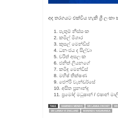
අද තරගයට එක්විය හැකි ශ්‍රී ලංක
පැතුම් නිස්සංක
කමිල් මිශාර
කුසල් මෙන්ඩිස්
ධනංජය ද සිල්වා
චරිත් අසලංක
ජනිත් ලියනගේ
කමිඳු මෙන්ඩිස්
මහීෂ් තීක්ෂණ
ජෙෆ්රි වැන්ඩර්සේ
අසිත ප්‍රනාන්දු
ප්‍රමෝද් මධුෂාන් / එෂාන් මා
TAGS
KAMINDU MENDIS
SRI LANKA CRICKET
SRI
SRI LANKA VS ENGLAND
WANINDU HASARANGA