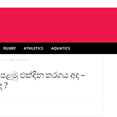
RUGBY
ATHLETICS
AQUATICS
ගය අද – වනිඳුට අද විවේකය...
්ත පළමු එක්දින තරගය අද –
ද ?