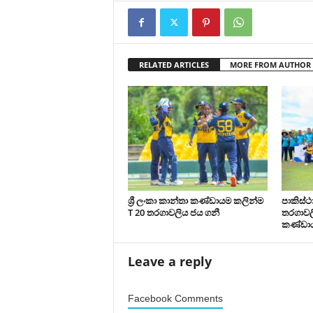
RELATED ARTICLES
MORE FROM AUTHOR
ශ්‍රී ලංකා කාන්තා කණ්ඩායම කලින්ම
පාකිස්
T 20 තරගාවලිය ජය ගනී
තරගාවලි
කණ්ඩා
Leave a reply
Facebook Comments