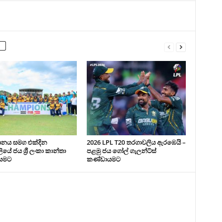
ථානය සමග එක්දින
2026 LPL T20 තරගාවලිය ඇරඹෙයි –
යේ ජය ශ්‍රී ලංකා කාන්තා
පළමු ජය ගෝල් ගැලන්ට්ස්
යමට
කණ්ඩායමට