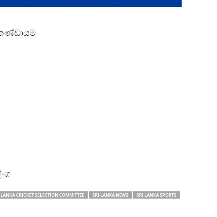
ා කණ්ඩායම
ලිංග
 LANKA CRICKET SELECTION COMMITTEE
SRI LANKA NEWS
SRI LANKA SPORTS