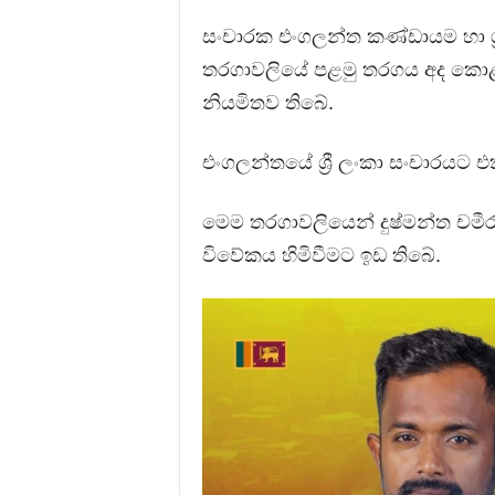
සංචාරක එංගලන්ත කණ්ඩායම හා ශ්‍ර
තරගාවලියේ පළමු තරගය අද කොළඹ R
නියමිතව තිබේ.
එංගලන්තයේ ශ්‍රී ලංකා සංචාරයට එ
මෙම තරගාවලියෙන් දුෂ්මන්ත චමී
විවේකය හිමිවීමට ඉඩ තිබේ.