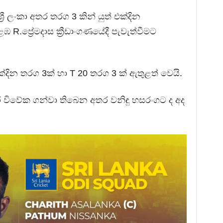
ී ලංකා අතර තරග 3 කින් යුත් එක්දින
.ප්‍රේමදාස ක්‍රීඩාංගණයේදී පැවැත්වීමට
ක්දින තරග 3ක් හා T 20 තරග 3 ක් ඇතුළත් වෙයි.
ර විවේක ගන්වා තිබෙන අතර වනිඳු හසරංගට ද අද