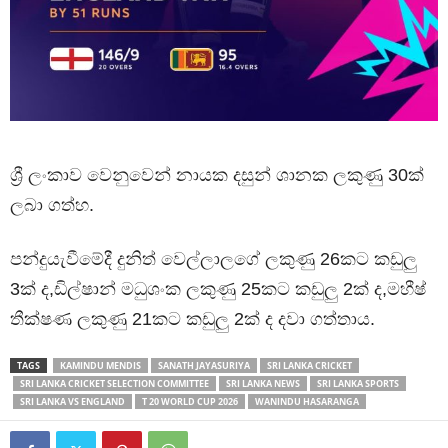
ශ්‍රී ලංකාව වෙනුවෙන් නායක දසුන් ශානක ලකුණු 30ක්
ලබා ගත්හ.
පන්දුයැවීමේදී දුනිත් වෙල්ලාලගේ ලකුණු 26කට කඩුලු
3ක් ද,ඩිල්ෂාන් මධුශංක ලකුණු 25කට කඩුලු 2ක් ද,මහීෂ්
තීක්ෂණ ලකුණු 21කට කඩුලු 2ක් ද දවා ගත්තාය.
TAGS
KAMINDU MENDIS
SANATH JAYASURIYA
SRI LANKA CRICKET
SRI LANKA CRICKET SELECTION COMMITTEE
SRI LANKA NEWS
SRI LANKA SPORTS
SRI LANKA VS ENGLAND
T 20 WORLD CUP 2026
WANINDU HASARANGA