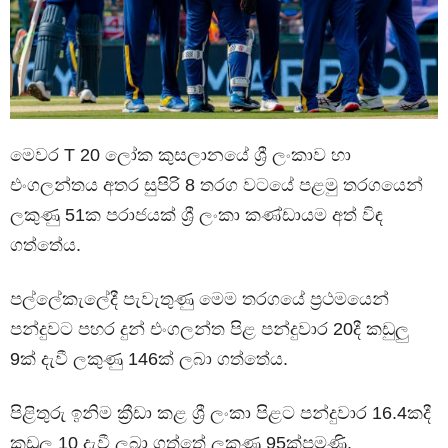
මෙවර T 20 ලෝක කුසලානයේ ශ්‍රී ලංකාව හා
එංගලන්තය අතර සුපිරි 8 තරග වටයේ පළමු තරගයෙන්
ලකුණු 51ක පරාජයක් ශ්‍රී ලංකා කණ්ඩායම අත් විඳ
ගත්තේය.
පල්ලේකැලේදී පැවැතුණු මෙම තරගයේ ප්‍රථමයෙන්
පන්දුවට පහර දුන් එංගලන්ත පිළ පන්දුවාර 20දී කඩුලු
9ක් දැවී ලකුණු 146ක් ලබා ගත්තේය.
පිළිතුරු ඉනිම ක්‍රීඩා කළ ශ්‍රී ලංකා පිළට පන්දුවාර 16.4කදී
කඩුලු 10 දැවී ලබා ගත්තේ ලකුණු 95ක්පමණි.