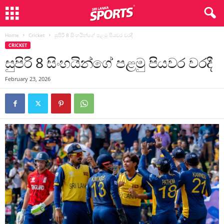
Home
Cricket
සුපිරි 8 සිංහයින්ගේ පළමු පියවර වරදී
CRICKET
සුපිරි 8 සිංහයින්ගේ පළමු පියවර වරදී
February 23, 2026