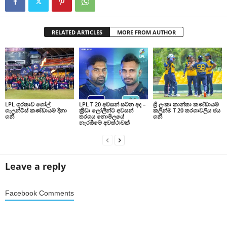
RELATED ARTICLES
MORE FROM AUTHOR
LPL ශූරතාව ගෝල්
LPL T 20 අවසන් සටන අද –
ශ්‍රී ලංකා කාන්තා කණ්ඩායම
ගැලන්ට්ස් කණ්ඩායම දිනා
ක්‍රීඩා ලෝලීන්ට අවසන්
කලින්ම T 20 තරගාවලිය ජය
ගනී
තරගය නොමිලයේ
ගනී
නැරඹීමේ අවස්ථාවක්
Leave a reply
Facebook Comments