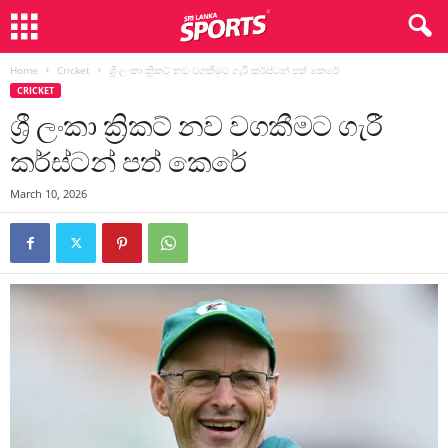
Home
Cricket
ශ්‍රී ලංකා ක්‍රිකට් නව වගකීමට ගැරී කර්ස්ටන් පත් කෙරේ
CRICKET
ශ්‍රී ලංකා ක්‍රිකට් නව වගකීමට ගැරී
කර්ස්ටන් පත් කෙරේ
March 10, 2026