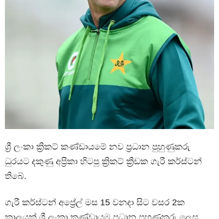
ශ්‍රී ලංකා ක්‍රිකට් කණ්ඩායමේ නව ප්‍රධාන පුහුණුකරු
ධුරයට දකුණු අප්‍රිකා හිටපු ක්‍රිකට් ක්‍රීඩක ගැරී කර්ස්ටන්
තිබේ.
ගැරී කර්ස්ටන් අප්‍රේල් මස 15 වනදා සිට වසර 2ක
කාලයක් ශ්‍රී ලංකා කණ්ඩායම ප්‍රධාන පුහුණුකරු ලෙස