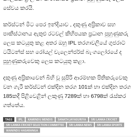
සේවය කරයි.
කර්ස්ටන් මීට පෙර ඉන්දියාව , දකුණු අප්‍රිකාව සහ
පාකිස්ථානය ඇතුළු රටවල් කිහිපයක ප්‍රධාන පුහුණුකරු
ලෙස කටයුතු කළ අතර ඔහු IPL තරගාවලියේ ගුජරාට්
ටයිටන්ස් සහ රෝයල් චැලෙන්ජර්ස් බැංගලෝරයේ ද
පුහුණුකරුවෙකු ලෙස කටයුතු කළා.
දකුණු අප්‍රිකාවෙන් බිහි වූ සුපිරි ආරම්භක පිතිකරුවෙකු
වන ගැරී කර්ස්ටන් එක්දින තරග 101ක් හා එක්දින තරග
185කදී පිළිවෙළින් ලකුණු 7289ක් හා 6798ක් රැස්කර
ගත්තේය.
TAGS
IPL
KAMINDU MENDIS
SANATH JAYASURIYA
SRI LANKA CRICKET
SRI LANKA CRICKET SELECTION COMMITTEE
SRI LANKA NEWS
SRI LANKA SPORTS
WANINDU HASARANGA