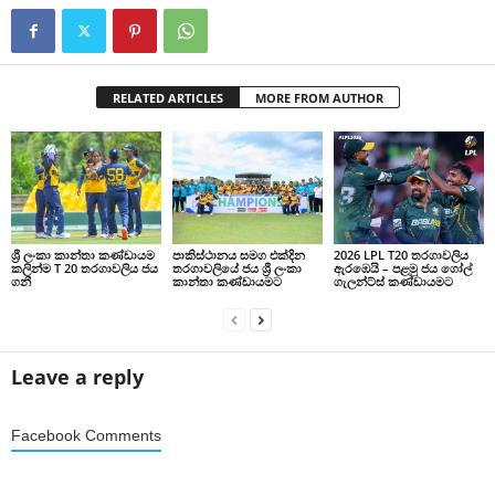
RELATED ARTICLES
MORE FROM AUTHOR
ශ්‍රී ලංකා කාන්තා කණ්ඩායම
පාකිස්ථානය සමග එක්දින
2026 LPL T20 තරගාවලිය
කලින්ම T 20 තරගාවලිය ජය
තරගාවලියේ ජය ශ්‍රී ලංකා
ඇරඹෙයි – පළමු ජය ගෝල්
ගනී
කාන්තා කණ්ඩායමට
ගැලන්ට්ස් කණ්ඩායමට
Leave a reply
Facebook Comments