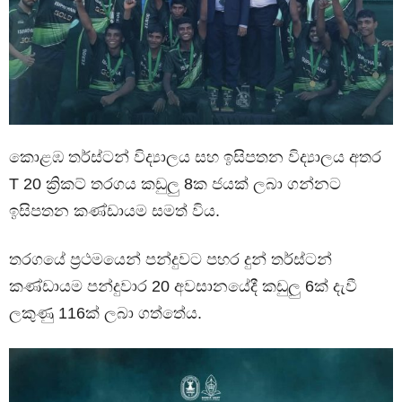
කොළඹ තර්ස්ටන් විද්‍යාලය සහ ඉසිපතන විද්‍යාලය අතර
T 20 ක්‍රිකට් තරගය කඩුලු 8ක ජයක් ලබා ගන්නට
ඉසිපතන කණ්ඩායම සමත් විය.
තරගයේ ප්‍රථමයෙන් පන්දුවට පහර දුන් තර්ස්ටන්
කණ්ඩායම පන්දුවාර 20 අවසානයේදී කඩුලු 6ක් දැවී
ලකුණු 116ක් ලබා ගත්තේය.