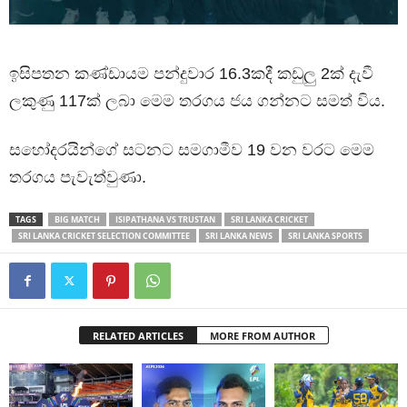
ඉසිපතන කණ්ඩායම පන්දුවාර 16.3කදී කඩුලු 2ක් දැවී
ලකුණු 117ක් ලබා මෙම තරගය ජය ගන්නට සමත් විය.
සහෝදරයින්ගේ සටනට සමගාමීව 19 වන වරට මෙම
තරගය පැවැත්වුණා.
TAGS
BIG MATCH
ISIPATHANA VS TRUSTAN
SRI LANKA CRICKET
SRI LANKA CRICKET SELECTION COMMITTEE
SRI LANKA NEWS
SRI LANKA SPORTS
RELATED ARTICLES
MORE FROM AUTHOR