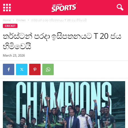
Home
Cricket
තර්ස්ටන් පරදා ඉසිපතනයට T 20 ජය හිමිවෙයි
CRICKET
තර්ස්ටන් පරදා ඉසිපතනයට T 20 ජය
හිමිවෙයි
March 23, 2026